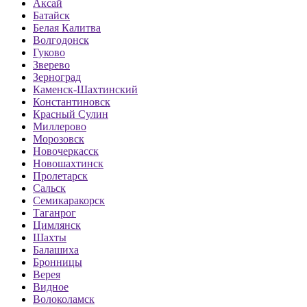
Аксай
Батайск
Белая Калитва
Волгодонск
Гуково
Зверево
Зерноград
Каменск-Шахтинский
Константиновск
Красный Сулин
Миллерово
Морозовск
Новочеркасск
Новошахтинск
Пролетарск
Сальск
Семикаракорск
Таганрог
Цимлянск
Шахты
Балашиха
Бронницы
Верея
Видное
Волоколамск