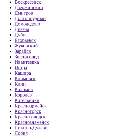
Воскресенск
Дзержинский
Дмитров
Долгопрудный
Домодедово
Дрезна
Дубна
Егорьевск
Жуковский
Зарайск
Звенигород
Ивантеевка
Истра
Кашира
Климовск
Клин
Коломна
Королёв
Котельники
Красноармейск
Красногорск
Краснозаводск
Краснознаменск
Ликино-Дулёво
Лобня