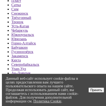
Пласт
Сатка
Сим
Снежинск
Трёхгорный
Троицк
Усть-Катав
Чебаркуль
Южноуральск
Юрюзань
Горно-Алтайск
Бабушкин
Гусиноозёрск
Закаменск
Кяхта
Северобайкальск
Улан-Удэ
Ак-Довурак
Кызыл
Данный веб-сайт использует cookie-файлы в
Абаза
целях предоставления вам лучшего
Абакан
пользовательского опыта на нашем сайте.
Продолжая использовать данный сайт, вы
Саяногорск
Принять
соглашаетесь с использованием нами cookie-
Сорск
файлов. Для получения дополнительной
Черногорск
информации см.
Политика Cookie
.
Алейск