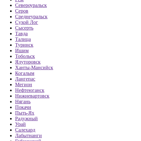
Североуральск
Серов
Среднеуральск
Сухой Лог
Сысерть
Тавда
Талица
Туринск
Ишим
Тобольск
Ялуторовск
Ханты-Мансийск
Когалым
Лангепас
Мегион
Нефтеюганск
Нижневартовск
Нягань
Покачи
Пыть-Ях
Радужный
Урай
Салехард
Лабытнанги