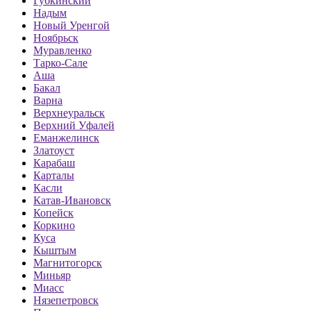
Губкинский
Надым
Новый Уренгой
Ноябрьск
Муравленко
Тарко-Сале
Аша
Бакал
Варна
Верхнеуральск
Верхний Уфалей
Еманжелинск
Златоуст
Карабаш
Карталы
Касли
Катав-Ивановск
Копейск
Коркино
Куса
Кыштым
Магнитогорск
Миньяр
Миасс
Нязепетровск