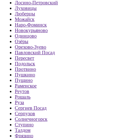
Лосино-Петровский
Луховицы
Люберцы
Можайск
Наро-Фоминск
Новокурьяново
Одинцово
Озёры
Орехово-Зуево
Павловский Посад
Пересвет
Подольск
Протвино
Пушкино
Пущино
Раменское
Реутов
Рошаль
Руза
Сергиев Посад
Серпухов
Солнечногорск
Ступино
Талдом
Фрязино