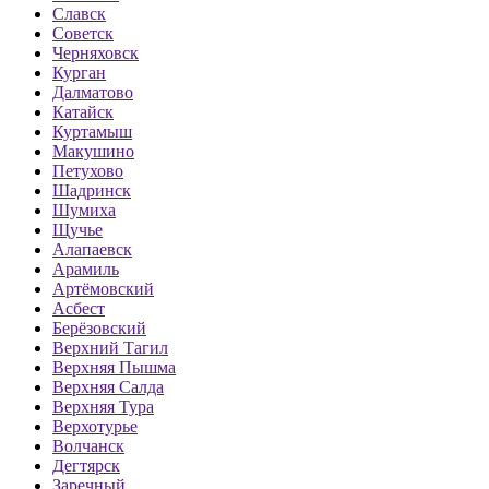
Славск
Советск
Черняховск
Курган
Далматово
Катайск
Куртамыш
Макушино
Петухово
Шадринск
Шумиха
Щучье
Алапаевск
Арамиль
Артёмовский
Асбест
Берёзовский
Верхний Тагил
Верхняя Пышма
Верхняя Салда
Верхняя Тура
Верхотурье
Волчанск
Дегтярск
Заречный