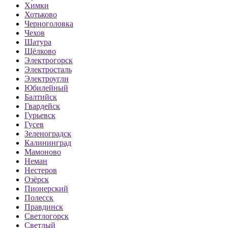
Химки
Хотьково
Черноголовка
Чехов
Шатура
Щёлково
Электрогорск
Электросталь
Электроугли
Юбилейный
Балтийск
Гвардейск
Гурьевск
Гусев
Зеленоградск
Калининград
Мамоново
Неман
Нестеров
Озёрск
Пионерский
Полесск
Правдинск
Светлогорск
Светлый