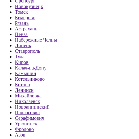
Оренбург
Новокузнецк
Томск
Кемерово
Рязань
Астрахань
Пенза
Набережные Челны
Липецк
Ставрополь
Тула
Киров
Калач-на-Дону
Камышин
Котельниково
Котово
Ленинск
Михайловка
Николаевск
Новоаннинский
Палласовка
Серафимович
Урюпинск
Фролово
Азов