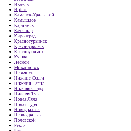
Ивдель
Ирбит
Каменск-Уральский
Камышлов
Карпинск
Качканар
Кировград
Краснотурьинск
Красноуральск
Красноуфимск
Кушва
Лесной
Михайловск
Невьянск
Нижние Серги
Нижний Тагил
Нижняя Салда
Нижняя Тура
Новая Ляля
Новая Тура
Новоуральск
Первоуральск
Полевской
Ревда
Реж