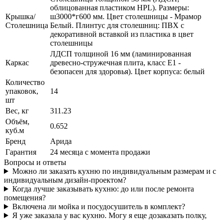
облицованная пластиком HPL). Размеры:
Крышка/
ш3000*г600 мм. Цвет столешницы - Мрамор
Столешница
Белый. Плинтус для столешниц: ПВХ с
декоративной вставкой из пластика в цвет
столешницы
ЛДСП толщиной 16 мм (ламинированная
Каркас
древесно-стружечная плита, класс E1 -
безопасен для здоровья). Цвет корпуса: белый
Количество
упаковок,
14
шт
Вес, кг
311.23
Объём,
0.652
куб.м
Бренд
Арида
Гарантия
24 месяца с момента продажи
Вопросы и ответы
Можно ли заказать кухню по индивидуальным размерам и с
индивидуальным дизайн-проектом?
Когда лучше заказывать кухню: до или после ремонта
помещения?
Включена ли мойка и посудосушитель в комплект?
Я уже заказала у вас кухню. Могу я еще дозаказать полку,