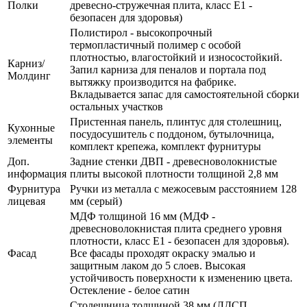
Полки
древесно-стружечная плита, класс E1 -
безопасен для здоровья)
Полистирол - высокопрочный
термопластичный полимер с особой
плотностью, влагостойкий и износостойкий.
Карниз/
Запил карниза для пеналов и портала под
Молдинг
вытяжку производится на фабрике.
Вкладывается запас для самостоятельной сборки
остальных участков
Пристенная панель, плинтус для столешниц,
Кухонные
посудосушитель с поддоном, бутылочница,
элементы
комплект крепежа, комплект фурнитуры
Доп.
Задние стенки ДВП - древесноволокнистые
информация
плиты высокой плотности толщиной 2,8 мм
Фурнитура
Ручки из металла с межосевым расстоянием 128
лицевая
мм (серый)
МДФ толщиной 16 мм (МДФ -
древесноволокнистая плита среднего уровня
плотности, класс E1 - безопасен для здоровья).
Фасад
Все фасады проходят окраску эмалью и
защитным лаком до 5 слоев. Высокая
устойчивость поверхности к изменению цвета.
Остекление - белое сатин
Столешница толщиной 38 мм (ЛДСП,