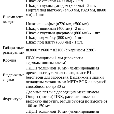
Шкаф со стеклом (400 мм) - 2 шт.
Шкаф с глухим фасадом (800 мм) - 2 шт.
Портал под вытяжку (в450 мм, г320 мм, ш600
мм) - 1 шт.
В комплект
входит
Нижние шкафы: (в720 мм, г500 мм)
Шкаф с ящиками (400 мм) - 2 шт.
Шкаф с глухими дверцами (800 мм) - 1 шт.
Шкаф под мойку (800 мм) - 1 шт.
Шкаф под плиту (600 мм) - 1 шт.
Габаритные
ш3000 * г600 * в2166 (с карнизом 2286)
размеры, мм
ПВХ толщиной 1 мм (проклеена
Кромка
термоактивным клеем)
ЛДСП толщиной 16 мм (ламинированная
древесно-стружечная плита, класс E1 -
Выдвижные
безопасен для здоровья). Выдвижные ящики
ящики
оснащены механизмом МЕТАBOX с несущей
способностью до 30 кг
Дверные петли с доводящим механизмом.
Опоры (ножки) ПВХ, рассчитанные на
Фурнитура
высокую нагрузку, регулируются по высоте от
100 до 150 мм
ЛДСП толщиной 16 мм (ламинированная