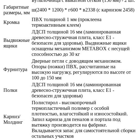
Бутылочница с выкатной сеткой (150 мм) - 2 шт.
Габаритные
ш(2400 * 1200) * г600 * в2338 (с карнизом 2458)
размеры, мм
ПВХ толщиной 1 мм (проклеена
Кромка
термоактивным клеем)
ЛДСП толщиной 16 мм (ламинированная
древесно-стружечная плита, класс E1 -
Выдвижные
безопасен для здоровья). Выдвижные ящики
ящики
оснащены механизмом МЕТАBOX с несущей
способностью до 30 кг
Дверные петли с доводящим механизмом.
Опоры (ножки) ПВХ, рассчитанные на
Фурнитура
высокую нагрузку, регулируются по высоте от
100 до 150 мм
ЛДСП толщиной 16 мм (ламинированная
Полки
древесно-стружечная плита, класс E1 -
безопасен для здоровья)
Полистирол - высокопрочный
термопластичный полимер с особой
плотностью, влагостойкий и износостойкий.
Карниз/
Запил карниза для пеналов и портала под
Молдинг
вытяжку производится на фабрике.
Вкладывается запас для самостоятельной сборки
остальных участков