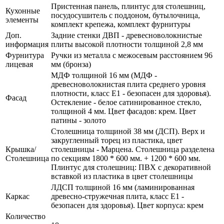
Пристенная панель, плинтус для столешниц,
Кухонные
посудосушитель с поддоном, бутылочница,
элементы
комплект крепежа, комплект фурнитуры
Доп.
Задние стенки ДВП - древесноволокнистые
информация
плиты высокой плотности толщиной 2,8 мм
Фурнитура
Ручки из металла с межосевым расстоянием 96
лицевая
мм (бронза)
МДФ толщиной 16 мм (МДФ -
древесноволокнистая плита среднего уровня
плотности, класс E1 - безопасен для здоровья).
Фасад
Остекление - белое сатинированное стекло,
толщиной 4 мм. Цвет фасадов: крем. Цвет
патины - золото
Столешница толщиной 38 мм (ДСП). Верх и
закругленный торец из пластика, цвет
Крышка/
столешницы - Марцена. Столешница разделена
Столешница
по секциям 1800 * 600 мм. + 1200 * 600 мм.
Плинтус для столешниц: ПВХ с декоративной
вставкой из пластика в цвет столешницы
ЛДСП толщиной 16 мм (ламинированная
Каркас
древесно-стружечная плита, класс E1 -
безопасен для здоровья). Цвет корпуса: крем
Количество