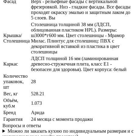
Фасад
Верх - рельефные фасады с вертикальной
фрезеровкой. Низ - гладкие фасады. Все фасады
проходят окраску эмалью и защитным лаком до
5 слоев. Вы
Столешница толщиной 38 мм (ЛДСП,
облицованная пластиком HPL). Размеры:
Крышка/
ш3000*г600 мм. Цвет столешницы - Мрамор
Столешница
Милас. Плинтус для столешниц: ПВХ с
декоративной вставкой из пластика в цвет
столешницы
ЛДСП толщиной 16 мм (ламинированная
Каркас
древесно-стружечная плита, класс E1 -
безопасен для здоровья). Цвет корпуса: белый
Количество
упаковок,
28
шт
Вес, кг
528.21
Объём,
1.073
куб.м
Бренд
Арида
Гарантия
24 месяца с момента продажи
Вопросы и ответы
Можно ли заказать кухню по индивидуальным размерам и с