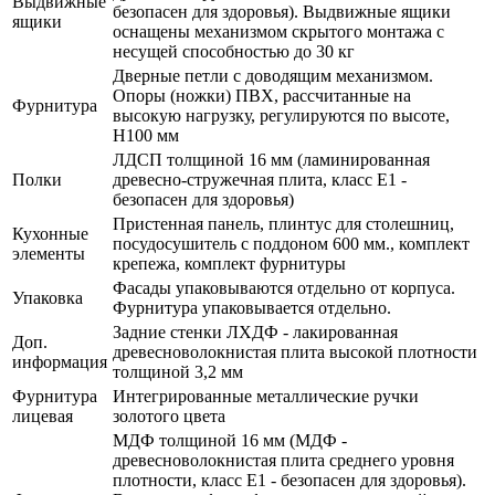
Выдвижные
безопасен для здоровья). Выдвижные ящики
ящики
оснащены механизмом скрытого монтажа с
несущей способностью до 30 кг
Дверные петли с доводящим механизмом.
Опоры (ножки) ПВХ, рассчитанные на
Фурнитура
высокую нагрузку, регулируются по высоте,
H100 мм
ЛДСП толщиной 16 мм (ламинированная
Полки
древесно-стружечная плита, класс E1 -
безопасен для здоровья)
Пристенная панель, плинтус для столешниц,
Кухонные
посудосушитель с поддоном 600 мм., комплект
элементы
крепежа, комплект фурнитуры
Фасады упаковываются отдельно от корпуса.
Упаковка
Фурнитура упаковывается отдельно.
Задние стенки ЛХДФ - лакированная
Доп.
древесноволокнистая плита высокой плотности
информация
толщиной 3,2 мм
Фурнитура
Интегрированные металлические ручки
лицевая
золотого цвета
МДФ толщиной 16 мм (МДФ -
древесноволокнистая плита среднего уровня
плотности, класс E1 - безопасен для здоровья).