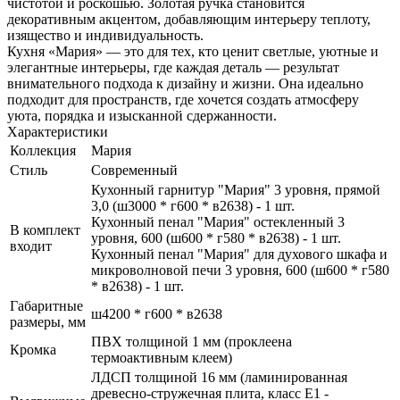
чистотой и роскошью. Золотая ручка становится
декоративным акцентом, добавляющим интерьеру теплоту,
изящество и индивидуальность.
Кухня «Мария» — это для тех, кто ценит светлые, уютные и
элегантные интерьеры, где каждая деталь — результат
внимательного подхода к дизайну и жизни. Она идеально
подходит для пространств, где хочется создать атмосферу
уюта, порядка и изысканной сдержанности.
Характеристики
Коллекция
Мария
Стиль
Современный
Кухонный гарнитур "Мария" 3 уровня, прямой
3,0 (ш3000 * г600 * в2638) - 1 шт.
Кухонный пенал "Мария" остекленный 3
В комплект
уровня, 600 (ш600 * г580 * в2638) - 1 шт.
входит
Кухонный пенал "Мария" для духового шкафа и
микроволновой печи 3 уровня, 600 (ш600 * г580
* в2638) - 1 шт.
Габаритные
ш4200 * г600 * в2638
размеры, мм
ПВХ толщиной 1 мм (проклеена
Кромка
термоактивным клеем)
ЛДСП толщиной 16 мм (ламинированная
древесно-стружечная плита, класс E1 -