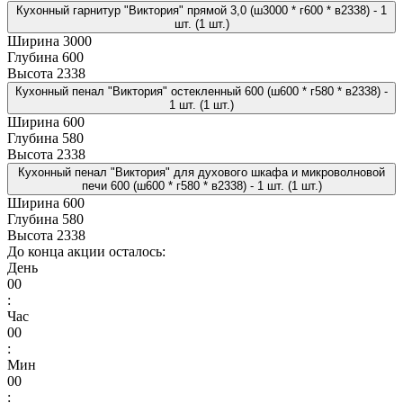
Кухонный гарнитур "Виктория" прямой 3,0 (ш3000 * г600 * в2338) - 1
шт. (1 шт.)
Ширина
3000
Глубина
600
Высота
2338
Кухонный пенал "Виктория" остекленный 600 (ш600 * г580 * в2338) -
1 шт. (1 шт.)
Ширина
600
Глубина
580
Высота
2338
Кухонный пенал "Виктория" для духового шкафа и микроволновой
печи 600 (ш600 * г580 * в2338) - 1 шт. (1 шт.)
Ширина
600
Глубина
580
Высота
2338
До конца акции осталось:
День
00
:
Час
00
:
Мин
00
: