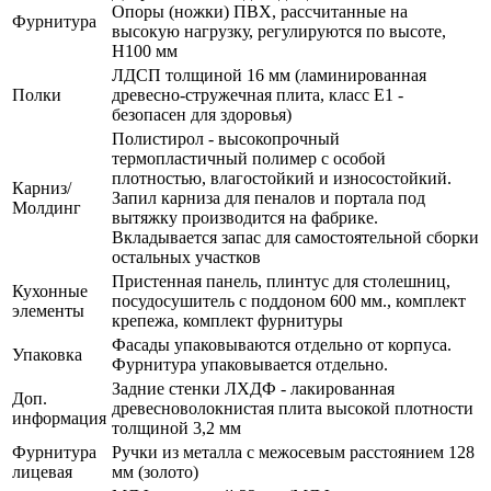
Опоры (ножки) ПВХ, рассчитанные на
Фурнитура
высокую нагрузку, регулируются по высоте,
H100 мм
ЛДСП толщиной 16 мм (ламинированная
Полки
древесно-стружечная плита, класс E1 -
безопасен для здоровья)
Полистирол - высокопрочный
термопластичный полимер с особой
плотностью, влагостойкий и износостойкий.
Карниз/
Запил карниза для пеналов и портала под
Молдинг
вытяжку производится на фабрике.
Вкладывается запас для самостоятельной сборки
остальных участков
Пристенная панель, плинтус для столешниц,
Кухонные
посудосушитель с поддоном 600 мм., комплект
элементы
крепежа, комплект фурнитуры
Фасады упаковываются отдельно от корпуса.
Упаковка
Фурнитура упаковывается отдельно.
Задние стенки ЛХДФ - лакированная
Доп.
древесноволокнистая плита высокой плотности
информация
толщиной 3,2 мм
Фурнитура
Ручки из металла с межосевым расстоянием 128
лицевая
мм (золото)