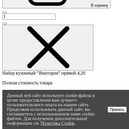
В корзину
Набор кухонный "Виктория" прямой 4,20
Полная стоимость товара
207 599 ₽
Данный веб-сайт использует cookie-файлы в
целях предоставления вам лучшего
Акция рассрочка или выгода
пользовательского опыта на нашем сайте.
Продолжая использовать данный сайт, вы
Принять
соглашаетесь с использованием нами cookie-
20 760 ₽
файлов. Для получения дополнительной
информации см.
Политика Cookie
.
Итого: