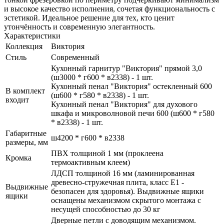
и высокое качество исполнения, сочетая функциональность с
эстетикой. Идеальное решение для тех, кто ценит
утончённость и современную элегантность.
Характеристики
Коллекция
Виктория
Стиль
Современный
Кухонный гарнитур "Виктория" прямой 3,0
(ш3000 * г600 * в2338) - 1 шт.
Кухонный пенал "Виктория" остекленный 600
В комплект
(ш600 * г580 * в2338) - 1 шт.
входит
Кухонный пенал "Виктория" для духового
шкафа и микроволновой печи 600 (ш600 * г580
* в2338) - 1 шт.
Габаритные
ш4200 * г600 * в2338
размеры, мм
ПВХ толщиной 1 мм (проклеена
Кромка
термоактивным клеем)
ЛДСП толщиной 16 мм (ламинированная
древесно-стружечная плита, класс E1 -
Выдвижные
безопасен для здоровья). Выдвижные ящики
ящики
оснащены механизмом скрытого монтажа с
несущей способностью до 30 кг
Дверные петли с доводящим механизмом.