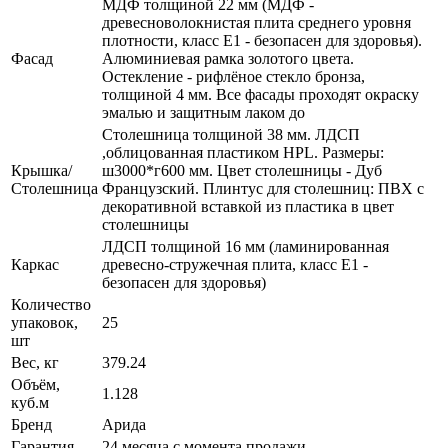
МДФ толщиной 22 мм (МДФ -
древесноволокнистая плита среднего уровня
плотности, класс E1 - безопасен для здоровья).
Фасад
Алюминиевая рамка золотого цвета.
Остекление - рифлёное стекло бронза,
толщиной 4 мм. Все фасады проходят окраску
эмалью и защитным лаком до
Столешница толщиной 38 мм. ЛДСП
,облицованная пластиком HPL. Размеры:
Крышка/
ш3000*г600 мм. Цвет столешницы - Дуб
Столешница
Французский. Плинтус для столешниц: ПВХ с
декоративной вставкой из пластика в цвет
столешницы
ЛДСП толщиной 16 мм (ламинированная
Каркас
древесно-стружечная плита, класс E1 -
безопасен для здоровья)
Количество
упаковок,
25
шт
Вес, кг
379.24
Объём,
1.128
куб.м
Бренд
Арида
Гарантия
24 месяца с момента продажи