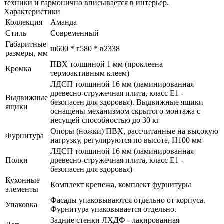
техники и гармонично вписывается в интерьер.
Характеристики
Коллекция
Аманда
Стиль
Современный
Габаритные
ш600 * г580 * в2338
размеры, мм
ПВХ толщиной 1 мм (проклеена
Кромка
термоактивным клеем)
ЛДСП толщиной 16 мм (ламинированная
древесно-стружечная плита, класс E1 -
Выдвижные
безопасен для здоровья). Выдвижные ящики
ящики
оснащены механизмом скрытого монтажа с
несущей способностью до 30 кг
Опоры (ножки) ПВХ, рассчитанные на высокую
Фурнитура
нагрузку, регулируются по высоте, H100 мм
ЛДСП толщиной 16 мм (ламинированная
Полки
древесно-стружечная плита, класс E1 -
безопасен для здоровья)
Кухонные
Комплект крепежа, комплект фурнитуры
элементы
Фасады упаковываются отдельно от корпуса.
Упаковка
Фурнитура упаковывается отдельно.
Задние стенки ЛХДФ - лакированная