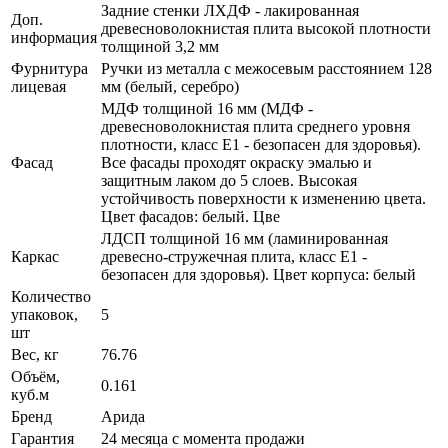
Задние стенки ЛХДФ - лакированная
Доп.
древесноволокнистая плита высокой плотности
информация
толщиной 3,2 мм
Фурнитура
Ручки из металла с межосевым расстоянием 128
лицевая
мм (белый, серебро)
МДФ толщиной 16 мм (МДФ -
древесноволокнистая плита среднего уровня
плотности, класс E1 - безопасен для здоровья).
Фасад
Все фасады проходят окраску эмалью и
защитным лаком до 5 слоев. Высокая
устойчивость поверхности к изменению цвета.
Цвет фасадов: белый. Цве
ЛДСП толщиной 16 мм (ламинированная
Каркас
древесно-стружечная плита, класс E1 -
безопасен для здоровья). Цвет корпуса: белый
Количество
упаковок,
5
шт
Вес, кг
76.76
Объём,
0.161
куб.м
Бренд
Арида
Гарантия
24 месяца с момента продажи