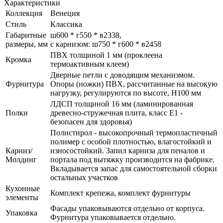
Характеристики
Коллекция
Венеция
Стиль
Классика
Габаритные
ш600 * г550 * в2338,
размеры, мм
с карнизом: ш750 * г600 * в2458
ПВХ толщиной 1 мм (проклеена
Кромка
термоактивным клеем)
Дверные петли с доводящим механизмом.
Фурнитура
Опоры (ножки) ПВХ, рассчитанные на высокую
нагрузку, регулируются по высоте, H100 мм
ЛДСП толщиной 16 мм (ламинированная
Полки
древесно-стружечная плита, класс E1 -
безопасен для здоровья)
Полистирол - высокопрочный термопластичный
полимер с особой плотностью, влагостойкий и
Карниз/
износостойкий. Запил карниза для пеналов и
Молдинг
портала под вытяжку производится на фабрике.
Вкладывается запас для самостоятельной сборки
остальных участков
Кухонные
Комплект крепежа, комплект фурнитуры
элементы
Фасады упаковываются отдельно от корпуса.
Упаковка
Фурнитура упаковывается отдельно.