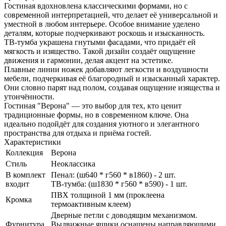
Гостиная вдохновлена классическими формами, но с
современной интерпретацией, что делает её универсальной и
уместной в любом интерьере. Особое внимание уделено
деталям, которые подчеркивают роскошь и изысканность.
ТВ-тумба украшена гнутыми фасадами, что придаёт ей
мягкость и изящество. Такой дизайн создаёт ощущение
движения и гармонии, делая акцент на эстетике.
Плавные линии ножек добавляют легкости и воздушности
мебели, подчеркивая её благородный и изысканный характер.
Они словно парят над полом, создавая ощущение изящества и
утончённости.
Гостиная "Верона" — это выбор для тех, кто ценит
традиционные формы, но в современном ключе. Она
идеально подойдёт для создания уютного и элегантного
пространства для отдыха и приёма гостей.
Характеристики
Коллекция
Верона
Стиль
Неоклассика
В комплект
Пенал: (ш640 * г560 * в1860) - 2 шт.
входит
ТВ-тумба: (ш1830 * г560 * в590) - 1 шт.
ПВХ толщиной 1 мм (проклеена
Кромка
термоактивным клеем)
Дверные петли с доводящим механизмом.
Фурнитура
Выдвижные ящики оснащены направляющими