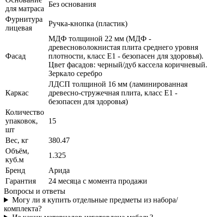
Без основания
для матраса
Фурнитура
Ручка-кнопка (пластик)
лицевая
МДФ толщиной 22 мм (МДФ -
древесноволокнистая плита среднего уровня
Фасад
плотности, класс E1 - безопасен для здоровья).
Цвет фасадов: черный/дуб кассела коричневый.
Зеркало серебро
ЛДСП толщиной 16 мм (ламинированная
Каркас
древесно-стружечная плита, класс E1 -
безопасен для здоровья)
Количество
упаковок,
15
шт
Вес, кг
380.47
Объём,
1.325
куб.м
Бренд
Арида
Гарантия
24 месяца с момента продажи
Вопросы и ответы
Могу ли я купить отдельные предметы из набора/
комплекта?