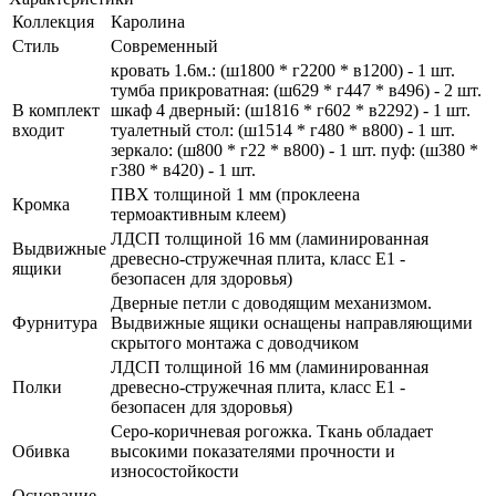
Коллекция
Каролина
Стиль
Современный
кровать 1.6м.: (ш1800 * г2200 * в1200) - 1 шт.
тумба прикроватная: (ш629 * г447 * в496) - 2 шт.
В комплект
шкаф 4 дверный: (ш1816 * г602 * в2292) - 1 шт.
входит
туалетный стол: (ш1514 * г480 * в800) - 1 шт.
зеркало: (ш800 * г22 * в800) - 1 шт. пуф: (ш380 *
г380 * в420) - 1 шт.
ПВХ толщиной 1 мм (проклеена
Кромка
термоактивным клеем)
ЛДСП толщиной 16 мм (ламинированная
Выдвижные
древесно-стружечная плита, класс E1 -
ящики
безопасен для здоровья)
Дверные петли с доводящим механизмом.
Фурнитура
Выдвижные ящики оснащены направляющими
скрытого монтажа с доводчиком
ЛДСП толщиной 16 мм (ламинированная
Полки
древесно-стружечная плита, класс E1 -
безопасен для здоровья)
Серо-коричневая рогожка. Ткань обладает
Обивка
высокими показателями прочности и
износостойкости
Основание