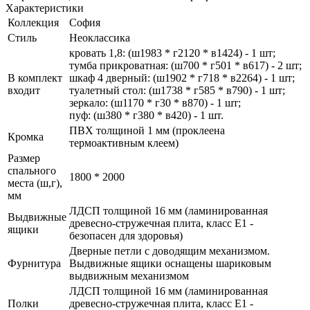
Характеристики
Коллекция
София
Стиль
Неоклассика
кровать 1,8: (ш1983 * г2120 * в1424) - 1 шт;
тумба прикроватная: (ш700 * г501 * в617) - 2 шт;
В комплект
шкаф 4 дверный: (ш1902 * г718 * в2264) - 1 шт;
входит
туалетный стол: (ш1738 * г585 * в790) - 1 шт;
зеркало: (ш1170 * г30 * в870) - 1 шт;
пуф: (ш380 * г380 * в420) - 1 шт.
ПВХ толщиной 1 мм (проклеена
Кромка
термоактивным клеем)
Размер
спального
1800 * 2000
места (ш,г),
мм
ЛДСП толщиной 16 мм (ламинированная
Выдвижные
древесно-стружечная плита, класс E1 -
ящики
безопасен для здоровья)
Дверные петли с доводящим механизмом.
Фурнитура
Выдвижные ящики оснащены шариковым
выдвижным механизмом
ЛДСП толщиной 16 мм (ламинированная
Полки
древесно-стружечная плита, класс E1 -