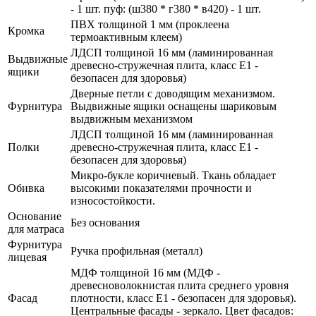
- 1 шт. пуф: (ш380 * г380 * в420) - 1 шт.
ПВХ толщиной 1 мм (проклеена
Кромка
термоактивным клеем)
ЛДСП толщиной 16 мм (ламинированная
Выдвижные
древесно-стружечная плита, класс E1 -
ящики
безопасен для здоровья)
Дверные петли с доводящим механизмом.
Фурнитура
Выдвижные ящики оснащены шариковым
выдвижным механизмом
ЛДСП толщиной 16 мм (ламинированная
Полки
древесно-стружечная плита, класс E1 -
безопасен для здоровья)
Микро-букле коричневый. Ткань обладает
Обивка
высокими показателями прочности и
износостойкости.
Основание
Без основания
для матраса
Фурнитура
Ручка профильная (металл)
лицевая
МДФ толщиной 16 мм (МДФ -
древесноволокнистая плита среднего уровня
Фасад
плотности, класс E1 - безопасен для здоровья).
Центральные фасады - зеркало. Цвет фасадов: