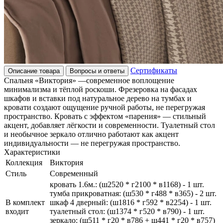
Сертификаты
Описание товара
Вопросы и ответы
Спальня «Виктория» —современное воплощение
минимализма и тёплой роскоши. Фрезеровка на фасадах
шкафов и вставки под натуральное дерево на тумбах и
кровати создают ощущение ручной работы, не перегружая
пространство. Кровать с эффектом «парения» — стильный
акцент, добавляет лёгкости и современности. Туалетный стол
и необычное зеркало отлично работают как акцент
индивидуальности — не перегружая пространство.
Характеристики
Коллекция
Виктория
Стиль
Современный
кровать 1.6м.: (ш2520 * г2100 * в1168) - 1 шт.
тумба прикроватная: (ш530 * г488 * в365) - 2 шт.
В комплект
шкаф 4 дверный: (ш1816 * г592 * в2254) - 1 шт.
входит
туалетный стол: (ш1374 * г520 * в790) - 1 шт.
зеркало: (ш511 * г20 * в786 + ш441 * г20 * в757)