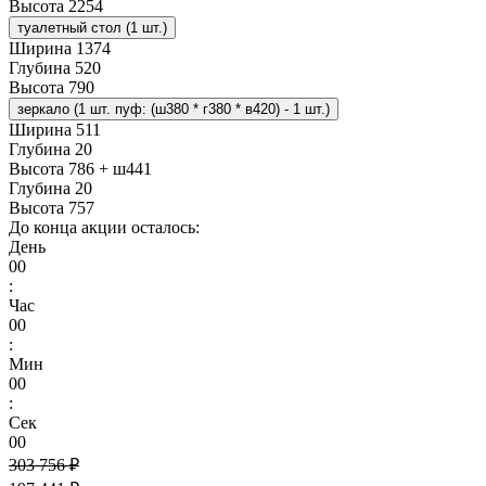
Высота
2254
туалетный стол (1 шт.)
Ширина
1374
Глубина
520
Высота
790
зеркало (1 шт. пуф: (ш380 * г380 * в420) - 1 шт.)
Ширина
511
Глубина
20
Высота
786 + ш441
Глубина
20
Высота
757
До конца акции осталось:
День
00
:
Час
00
:
Мин
00
:
Сек
00
303 756 ₽