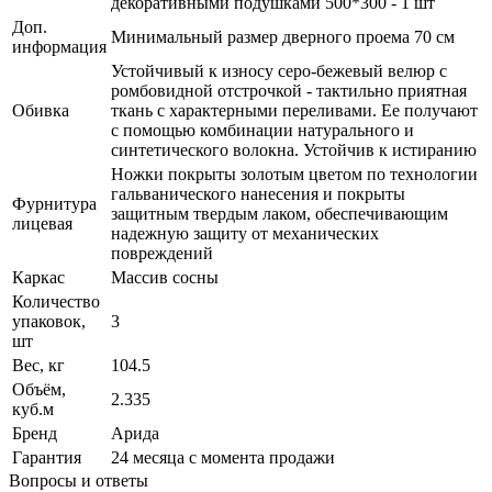
декоративными подушками 500*300 - 1 шт
Доп.
Минимальный размер дверного проема 70 см
информация
Устойчивый к износу серо-бежевый велюр с
ромбовидной отстрочкой - тактильно приятная
Обивка
ткань с характерными переливами. Ее получают
с помощью комбинации натурального и
синтетического волокна. Устойчив к истиранию
Ножки покрыты золотым цветом по технологии
гальванического нанесения и покрыты
Фурнитура
защитным твердым лаком, обеспечивающим
лицевая
надежную защиту от механических
повреждений
Каркас
Массив сосны
Количество
упаковок,
3
шт
Вес, кг
104.5
Объём,
2.335
куб.м
Бренд
Арида
Гарантия
24 месяца с момента продажи
Вопросы и ответы