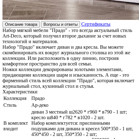
Сертификаты
Описание товара
Вопросы и ответы
Набор мягкой мебели "Прадо" - это всегда актуальный стиль
Art-Deco, который получил второе дыхание за счет новых
технологий и материалов.
Набор "Прадо" включает диван и два кресла. Вы можете
скомбинировать их вокруг журнального столика из этой же
коллекции. Или расположить в одну линию, построив
комфортное пространство для всей семьи.
Ножки коллекции декорированы золотыми элементами,
придающими коллекции шарм и изысканность. А еще - это
фирменный стиль всей коллекции "Прадо", которая включает
журнальный стол, кухонный стол и стулья.
Характеристики
Коллекция
Прадо
Стиль
Ар-деко
диван 3 местный ш2620 * г960 * в790 - 1 шт;
кресло ш840 * г782 * в1020 - 2 шт.
В комплект
Набор комплектуется: приспинными
входит
подушками для дивана и кресел 500*350 - 1 шт,
450*450 - 2 шт, 350*350 - 2 шт;