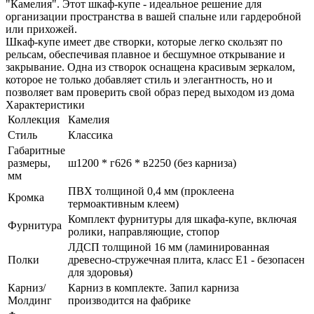
"Камелия". Этот шкаф-купе - идеальное решение для
организации пространства в вашей спальне или гардеробной
или прихожей.
Шкаф-купе имеет две створки, которые легко скользят по
рельсам, обеспечивая плавное и бесшумное открывание и
закрывание. Одна из створок оснащена красивым зеркалом,
которое не только добавляет стиль и элегантность, но и
позволяет вам проверить свой образ перед выходом из дома
Характеристики
Коллекция
Камелия
Стиль
Классика
Габаритные
размеры,
ш1200 * г626 * в2250 (без карниза)
мм
ПВХ толщиной 0,4 мм (проклеена
Кромка
термоактивным клеем)
Комплект фурнитуры для шкафа-купе, включая
Фурнитура
ролики, направляющие, стопор
ЛДСП толщиной 16 мм (ламинированная
Полки
древесно-стружечная плита, класс E1 - безопасен
для здоровья)
Карниз/
Карниз в комплекте. Запил карниза
Молдинг
производится на фабрике