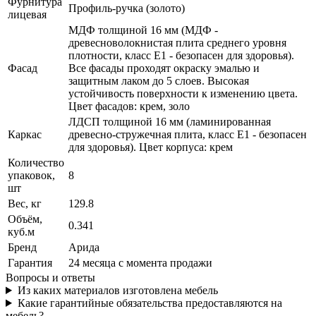
Фурнитура
Профиль-ручка (золото)
лицевая
МДФ толщиной 16 мм (МДФ -
древесноволокнистая плита среднего уровня
плотности, класс E1 - безопасен для здоровья).
Фасад
Все фасады проходят окраску эмалью и
защитным лаком до 5 слоев. Высокая
устойчивость поверхности к изменению цвета.
Цвет фасадов: крем, золо
ЛДСП толщиной 16 мм (ламинированная
Каркас
древесно-стружечная плита, класс E1 - безопасен
для здоровья). Цвет корпуса: крем
Количество
упаковок,
8
шт
Вес, кг
129.8
Объём,
0.341
куб.м
Бренд
Арида
Гарантия
24 месяца с момента продажи
Вопросы и ответы
Из каких материалов изготовлена мебель
Какие гарантийные обязательства предоставляются на
мебель?