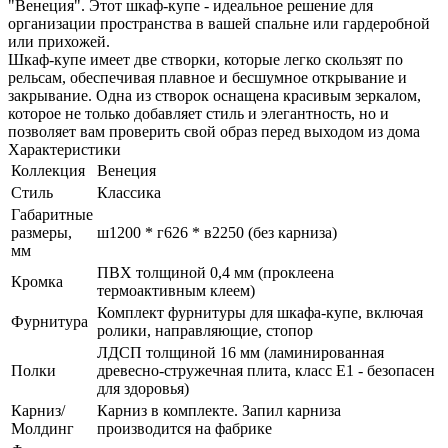
"Венеция". Этот шкаф-купе - идеальное решение для
организации пространства в вашей спальне или гардеробной
или прихожей.
Шкаф-купе имеет две створки, которые легко скользят по
рельсам, обеспечивая плавное и бесшумное открывание и
закрывание. Одна из створок оснащена красивым зеркалом,
которое не только добавляет стиль и элегантность, но и
позволяет вам проверить свой образ перед выходом из дома
Характеристики
Коллекция
Венеция
Стиль
Классика
Габаритные
размеры,
ш1200 * г626 * в2250 (без карниза)
мм
ПВХ толщиной 0,4 мм (проклеена
Кромка
термоактивным клеем)
Комплект фурнитуры для шкафа-купе, включая
Фурнитура
ролики, направляющие, стопор
ЛДСП толщиной 16 мм (ламинированная
Полки
древесно-стружечная плита, класс E1 - безопасен
для здоровья)
Карниз/
Карниз в комплекте. Запил карниза
Молдинг
производится на фабрике