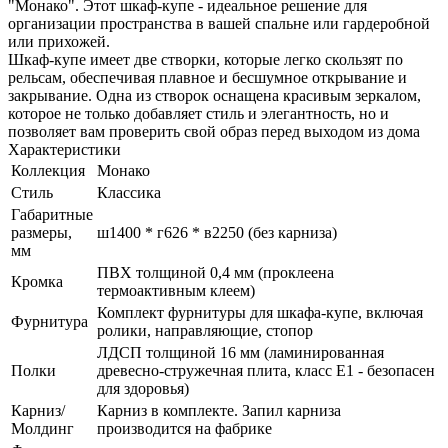
"Монако". Этот шкаф-купе - идеальное решение для
организации пространства в вашей спальне или гардеробной
или прихожей.
Шкаф-купе имеет две створки, которые легко скользят по
рельсам, обеспечивая плавное и бесшумное открывание и
закрывание. Одна из створок оснащена красивым зеркалом,
которое не только добавляет стиль и элегантность, но и
позволяет вам проверить свой образ перед выходом из дома
Характеристики
Коллекция
Монако
Стиль
Классика
Габаритные
размеры,
ш1400 * г626 * в2250 (без карниза)
мм
ПВХ толщиной 0,4 мм (проклеена
Кромка
термоактивным клеем)
Комплект фурнитуры для шкафа-купе, включая
Фурнитура
ролики, направляющие, стопор
ЛДСП толщиной 16 мм (ламинированная
Полки
древесно-стружечная плита, класс E1 - безопасен
для здоровья)
Карниз/
Карниз в комплекте. Запил карниза
Молдинг
производится на фабрике