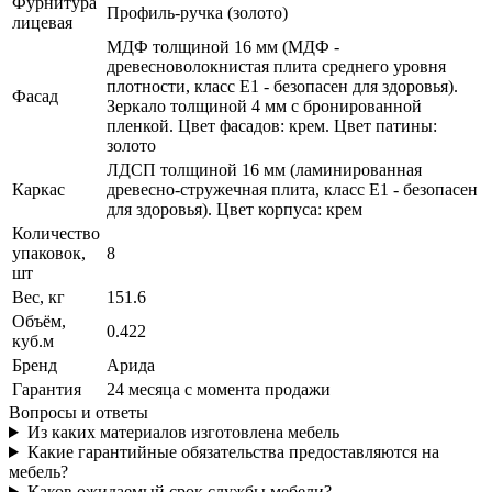
Фурнитура
Профиль-ручка (золото)
лицевая
МДФ толщиной 16 мм (МДФ -
древесноволокнистая плита среднего уровня
плотности, класс E1 - безопасен для здоровья).
Фасад
Зеркало толщиной 4 мм с бронированной
пленкой. Цвет фасадов: крем. Цвет патины:
золото
ЛДСП толщиной 16 мм (ламинированная
Каркас
древесно-стружечная плита, класс E1 - безопасен
для здоровья). Цвет корпуса: крем
Количество
упаковок,
8
шт
Вес, кг
151.6
Объём,
0.422
куб.м
Бренд
Арида
Гарантия
24 месяца с момента продажи
Вопросы и ответы
Из каких материалов изготовлена мебель
Какие гарантийные обязательства предоставляются на
мебель?
Каков ожидаемый срок службы мебели?