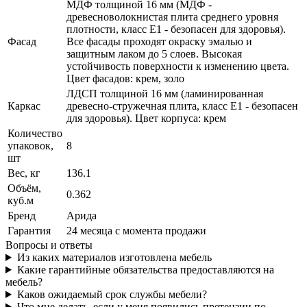
МДФ толщиной 16 мм (МДФ -
древесноволокнистая плита среднего уровня
плотности, класс E1 - безопасен для здоровья).
Фасад
Все фасады проходят окраску эмалью и
защитным лаком до 5 слоев. Высокая
устойчивость поверхности к изменению цвета.
Цвет фасадов: крем, золо
ЛДСП толщиной 16 мм (ламинированная
Каркас
древесно-стружечная плита, класс E1 - безопасен
для здоровья). Цвет корпуса: крем
Количество
упаковок,
8
шт
Вес, кг
136.1
Объём,
0.362
куб.м
Бренд
Арида
Гарантия
24 месяца с момента продажи
Вопросы и ответы
Из каких материалов изготовлена мебель
Какие гарантийные обязательства предоставляются на
мебель?
Каков ожидаемый срок службы мебели?
Что мне делать, если у меня появились претензии по