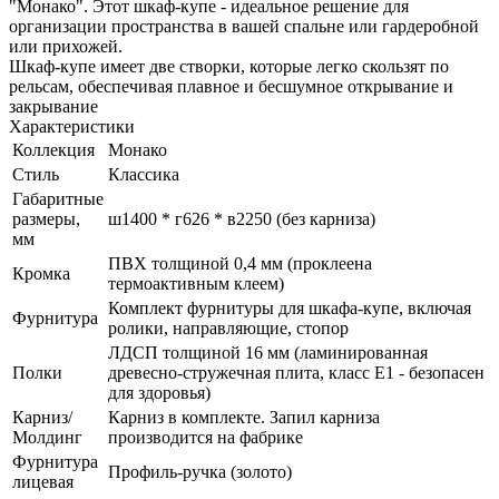
"Монако". Этот шкаф-купе - идеальное решение для
организации пространства в вашей спальне или гардеробной
или прихожей.
Шкаф-купе имеет две створки, которые легко скользят по
рельсам, обеспечивая плавное и бесшумное открывание и
закрывание
Характеристики
Коллекция
Монако
Стиль
Классика
Габаритные
размеры,
ш1400 * г626 * в2250 (без карниза)
мм
ПВХ толщиной 0,4 мм (проклеена
Кромка
термоактивным клеем)
Комплект фурнитуры для шкафа-купе, включая
Фурнитура
ролики, направляющие, стопор
ЛДСП толщиной 16 мм (ламинированная
Полки
древесно-стружечная плита, класс E1 - безопасен
для здоровья)
Карниз/
Карниз в комплекте. Запил карниза
Молдинг
производится на фабрике
Фурнитура
Профиль-ручка (золото)
лицевая