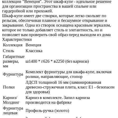
коллекции "Венеция". Этот шкаф-купе - идеальное решение
для организации пространства в вашей спальне или
гардеробной или прихожей.
Шкаф-купе имеет две створки, которые легко скользят по
рельсам, обеспечивая плавное и бесшумное открывание и
закрывание. Одна из створок оснащена красивым зеркалом,
которое не только добавляет стиль и элегантность, но и
позволяет вам проверить свой образ перед выходом из дома
Характеристики
Коллекция
Венеция
Стиль
Классика
Габаритные
размеры,
ш1400 * г626 * в2250 (без карниза)
мм
Комплект фурнитуры для шкафа-купе, включая
Фурнитура
ролики, направляющие, стопор
ЛДСП толщиной 16 мм (ламинированная
Полки
древесно-стружечная плита, класс E1 - безопасен
для здоровья)
Карниз/
Карниз в комплекте. Запил карниза
Молдинг
производится на фабрике
Фурнитура
Профиль-ручка (золото)
лицевая