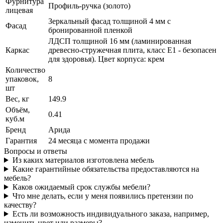
Фурнитура
Профиль-ручка (золото)
лицевая
Зеркальный фасад толщиной 4 мм с
Фасад
бронированной пленкой
ЛДСП толщиной 16 мм (ламинированная
Каркас
древесно-стружечная плита, класс E1 - безопасен
для здоровья). Цвет корпуса: крем
Количество
упаковок,
8
шт
Вес, кг
149.9
Объём,
0.41
куб.м
Бренд
Арида
Гарантия
24 месяца с момента продажи
Вопросы и ответы
Из каких материалов изготовлена мебель
Какие гарантийные обязательства предоставляются на
мебель?
Каков ожидаемый срок службы мебели?
Что мне делать, если у меня появились претензии по
качеству?
Есть ли возможность индивидуального заказа, например,
изменить цвет или размеры?