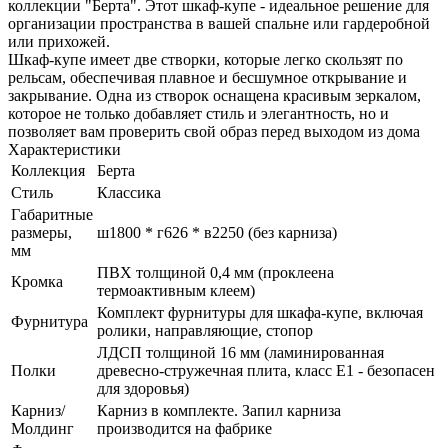
коллекции "Берта". Этот шкаф-купе - идеальное решение для
организации пространства в вашей спальне или гардеробной
или прихожей.
Шкаф-купе имеет две створки, которые легко скользят по
рельсам, обеспечивая плавное и бесшумное открывание и
закрывание. Одна из створок оснащена красивым зеркалом,
которое не только добавляет стиль и элегантность, но и
позволяет вам проверить свой образ перед выходом из дома
Характеристики
Коллекция
Берта
Стиль
Классика
Габаритные
размеры,
ш1800 * г626 * в2250 (без карниза)
мм
ПВХ толщиной 0,4 мм (проклеена
Кромка
термоактивным клеем)
Комплект фурнитуры для шкафа-купе, включая
Фурнитура
ролики, направляющие, стопор
ЛДСП толщиной 16 мм (ламинированная
Полки
древесно-стружечная плита, класс E1 - безопасен
для здоровья)
Карниз/
Карниз в комплекте. Запил карниза
Молдинг
производится на фабрике