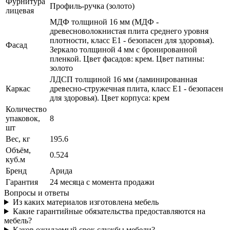
Фурнитура
Профиль-ручка (золото)
лицевая
МДФ толщиной 16 мм (МДФ -
древесноволокнистая плита среднего уровня
плотности, класс E1 - безопасен для здоровья).
Фасад
Зеркало толщиной 4 мм с бронированной
пленкой. Цвет фасадов: крем. Цвет патины:
золото
ЛДСП толщиной 16 мм (ламинированная
Каркас
древесно-стружечная плита, класс E1 - безопасен
для здоровья). Цвет корпуса: крем
Количество
упаковок,
8
шт
Вес, кг
195.6
Объём,
0.524
куб.м
Бренд
Арида
Гарантия
24 месяца с момента продажи
Вопросы и ответы
Из каких материалов изготовлена мебель
Какие гарантийные обязательства предоставляются на
мебель?
Каков ожидаемый срок службы мебели?