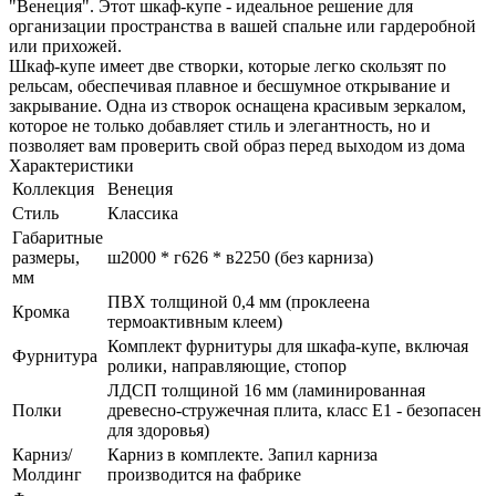
"Венеция". Этот шкаф-купе - идеальное решение для
организации пространства в вашей спальне или гардеробной
или прихожей.
Шкаф-купе имеет две створки, которые легко скользят по
рельсам, обеспечивая плавное и бесшумное открывание и
закрывание. Одна из створок оснащена красивым зеркалом,
которое не только добавляет стиль и элегантность, но и
позволяет вам проверить свой образ перед выходом из дома
Характеристики
Коллекция
Венеция
Стиль
Классика
Габаритные
размеры,
ш2000 * г626 * в2250 (без карниза)
мм
ПВХ толщиной 0,4 мм (проклеена
Кромка
термоактивным клеем)
Комплект фурнитуры для шкафа-купе, включая
Фурнитура
ролики, направляющие, стопор
ЛДСП толщиной 16 мм (ламинированная
Полки
древесно-стружечная плита, класс E1 - безопасен
для здоровья)
Карниз/
Карниз в комплекте. Запил карниза
Молдинг
производится на фабрике