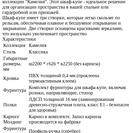
коллекции "Камелия". Этот шкаф-купе - идеальное решение
для организации пространства в вашей спальне или
гардеробной или прихожей.
Шкаф-купе имеет три створки, которые легко скользят по
рельсам, обеспечивая плавное и бесшумное открывание и
закрывание. Две створки оснащены красивыми зеркалами,
что визуально увеличивает пространство
Характеристики
Коллекция
Камелия
Стиль
Классика
Габаритные
размеры,
ш2200 * г626 * в2250 (без карниза)
мм
ПВХ толщиной 0,4 мм (проклеена
Кромка
термоактивным клеем)
Комплект фурнитуры для шкафа-купе, включая
Фурнитура
ролики, направляющие, стопор
ЛДСП толщиной 16 мм (ламинированная
Полки
древесно-стружечная плита, класс E1 - безопасен
для здоровья)
Карниз/
Карниз в комплекте. Запил карниза
Молдинг
производится на фабрике
Фурнитура
Профиль-ручка (серебро)