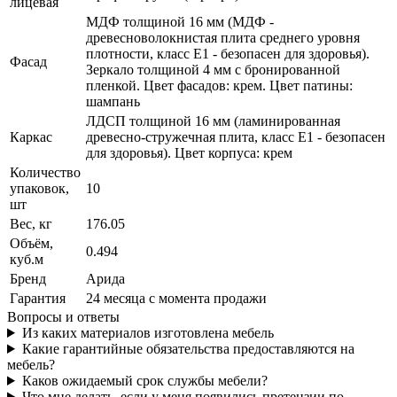
лицевая
МДФ толщиной 16 мм (МДФ -
древесноволокнистая плита среднего уровня
плотности, класс E1 - безопасен для здоровья).
Фасад
Зеркало толщиной 4 мм с бронированной
пленкой. Цвет фасадов: крем. Цвет патины:
шампань
ЛДСП толщиной 16 мм (ламинированная
Каркас
древесно-стружечная плита, класс E1 - безопасен
для здоровья). Цвет корпуса: крем
Количество
упаковок,
10
шт
Вес, кг
176.05
Объём,
0.494
куб.м
Бренд
Арида
Гарантия
24 месяца с момента продажи
Вопросы и ответы
Из каких материалов изготовлена мебель
Какие гарантийные обязательства предоставляются на
мебель?
Каков ожидаемый срок службы мебели?
Что мне делать, если у меня появились претензии по