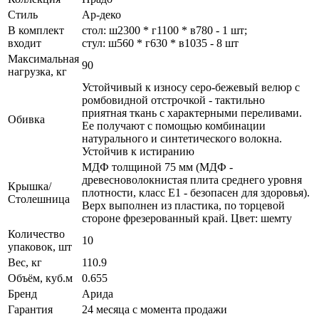
Стиль
Ар-деко
В комплект
стол: ш2300 * г1100 * в780 - 1 шт;
входит
стул: ш560 * г630 * в1035 - 8 шт
Максимальная
90
нагрузка, кг
Устойчивый к износу серо-бежевый велюр с
ромбовидной отстрочкой - тактильно
приятная ткань с характерными переливами.
Обивка
Ее получают с помощью комбинации
натурального и синтетического волокна.
Устойчив к истиранию
МДФ толщиной 75 мм (МДФ -
древесноволокнистая плита среднего уровня
Крышка/
плотности, класс E1 - безопасен для здоровья).
Столешница
Верх выполнен из пластика, по торцевой
стороне фрезерованный край. Цвет: шемту
Количество
10
упаковок, шт
Вес, кг
110.9
Объём, куб.м
0.655
Бренд
Арида
Гарантия
24 месяца с момента продажи