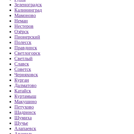
Зеленоградск
Калининград
Мамоново
Неман
Нестеров
Озёрск
Пионерский
Полесск
Правдинск
Светлогорск
Светлый
Славск
Советск
Черняховск
Курган
Далматово
Катайск
Куртамыш
Макушино
Петухово
Шадринск
Шумиха
Щучье
Алапаевск
Арамиль