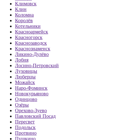
Климовск
Клин
Коломна
Королёв
Котельники
Красноармейск
Красногорск
Краснозаводск
Краснознаменск
Ликино-Дулёво
Лобня
Лосино-Петровский
Луховицы
Люберцы
Можайск
Наро-Фоминск
Новокурьяново
Одинцово
Озёры
Орехово-Зуево
Павловский Посад
Пересвет
Подольск
Протвино
Пушкино