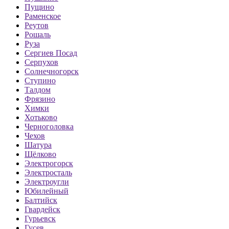
Пущино
Раменское
Реутов
Рошаль
Руза
Сергиев Посад
Серпухов
Солнечногорск
Ступино
Талдом
Фрязино
Химки
Хотьково
Черноголовка
Чехов
Шатура
Щёлково
Электрогорск
Электросталь
Электроугли
Юбилейный
Балтийск
Гвардейск
Гурьевск
Гусев