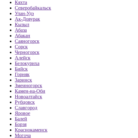
Кяхта
Северобайкальск
Улан-Удэ
Ак-Довурак
Кызыл
Абаза
Абакан
Саяногорск
Сорск
Черногорск
Алейск
Белокуриха
Бийск
Горняк
Заринск
Змеиногорск
Камен-на-Оби
Новоалтайск
Рубцовск
Славгород
Яровое
Балей
Борзя
Краснокаменск
Могоча