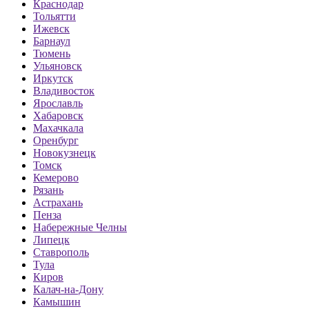
Краснодар
Тольятти
Ижевск
Барнаул
Тюмень
Ульяновск
Иркутск
Владивосток
Ярославль
Хабаровск
Махачкала
Оренбург
Новокузнецк
Томск
Кемерово
Рязань
Астрахань
Пенза
Набережные Челны
Липецк
Ставрополь
Тула
Киров
Калач-на-Дону
Камышин