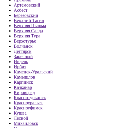
Артёмовский
Асбест
Берёзовский
Верхний Тагил
Верхняя Пышма
Верхняя Салда
Верхняя Тура
Верхотурье
Волчанск
Дегтярск
Заречный
Ивдель
Ирбит
Каменск-Уральский
Камышлов
Карпинск
Качканар
Кировград
Краснотурьинск
Красноуральск
Красноуфимск
Кушва
Лесной
Михайловск