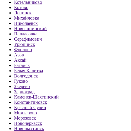
Котельниково
Котово
Ленинск
Михайловка
Николаевск
Новоаннинский
Палласовка
Серафимович
Урюпинск
Фролово
Азов
Аксай
Батайск
Белая Калитва
Волгодонск
Гуково
Зверево
Зерноград
Каменск-Шахтинский
Константиновск
Красный Сулин
Миллерово
Морозовск
Новочеркасск
Новошахтинск