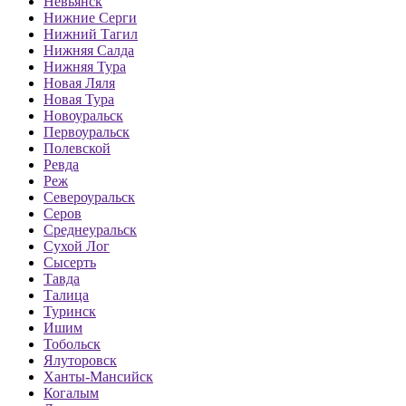
Невьянск
Нижние Серги
Нижний Тагил
Нижняя Салда
Нижняя Тура
Новая Ляля
Новая Тура
Новоуральск
Первоуральск
Полевской
Ревда
Реж
Североуральск
Серов
Среднеуральск
Сухой Лог
Сысерть
Тавда
Талица
Туринск
Ишим
Тобольск
Ялуторовск
Ханты-Мансийск
Когалым