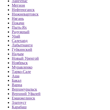
Лангепас
Мегион
Нефтеюганск
Нижневартовск
Нягань
Покачи
Пыть-Ях
Радужный
Урай
Салехард
Лабытнанги
Губкинский
Надым
Новый Уренгой
Ноябрьск
Муравленко
Тарко-Сале
Аша
Бакал
Варна
Верхнеуральск
Верхний Уфалей
Еманжелинск
Златоуст
Карабаш