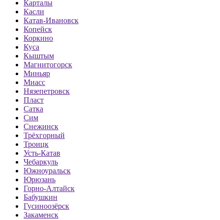
Карталы
Касли
Катав-Ивановск
Копейск
Коркино
Куса
Кыштым
Магнитогорск
Миньяр
Миасс
Нязепетровск
Пласт
Сатка
Сим
Снежинск
Трёхгорный
Троицк
Усть-Катав
Чебаркуль
Южноуральск
Юрюзань
Горно-Алтайск
Бабушкин
Гусиноозёрск
Закаменск