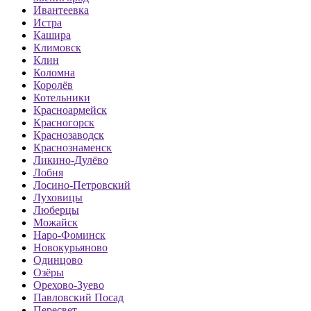
Ивантеевка
Истра
Кашира
Климовск
Клин
Коломна
Королёв
Котельники
Красноармейск
Красногорск
Краснозаводск
Краснознаменск
Ликино-Дулёво
Лобня
Лосино-Петровский
Луховицы
Люберцы
Можайск
Наро-Фоминск
Новокурьяново
Одинцово
Озёры
Орехово-Зуево
Павловский Посад
Пересвет