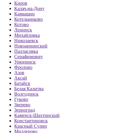
Киров
Калач-на-Дону
Камышин
Котельниково
Котово
Ленинск
Михайловка
Николаевск
Новоаннинский
Палласовка
Серафимович
Урюпинск
Фролово
Азов
Аксай
Батайск
Белая Калитва
Волгодонск
Гуково
Зверево
Зерноград
Каменск-Шахтинский
Константиновск
Красный Сулин
Миллерово