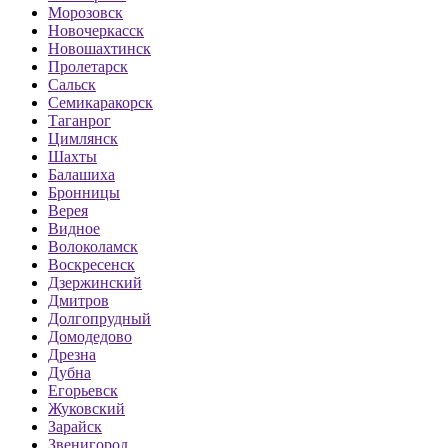
Морозовск
Новочеркасск
Новошахтинск
Пролетарск
Сальск
Семикаракорск
Таганрог
Цимлянск
Шахты
Балашиха
Бронницы
Верея
Видное
Волоколамск
Воскресенск
Дзержинский
Дмитров
Долгопрудный
Домодедово
Дрезна
Дубна
Егорьевск
Жуковский
Зарайск
Звенигород