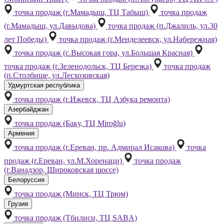
точка продаж (г.Мамадыш, ТЦ Табыш)
точка продаж
(г.Мамадыш, ул.Давыдова)
точка продаж (п.Джалиль, ул.30
лет Победы)
точка продаж (г.Менделеевск, ул.Набережная)
точка продаж (с.Высокая гора, ул.Большая Красная)
точка продаж (г.Зеленодольск, ТЦ Березка)
точка продаж
(п.Столбище, ул.Лесхозовская)
Удмуртская республика
точка продаж (г.Ижевск, ТЦ Азбука ремонта)
Азербайджан
точка продаж (Баку, ТЦ Miroğlu)
Армения
точка продаж (г.Ереван, пр. Адмирал Исакова)
точка
продаж (г.Ереван, ул.М.Хоренаци)
точка продаж
(г.Ванадзор, Широковская шоссе)
Белоруссия
точка продаж (Минск, ТЦ Трюм)
Грузия
точка продаж (Тбилиси, ТЦ SABA)