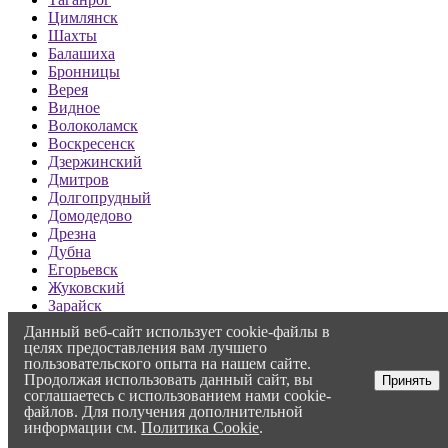
Цимлянск
Шахты
Балашиха
Бронницы
Верея
Видное
Волоколамск
Воскресенск
Дзержинский
Дмитров
Долгопрудный
Домодедово
Дрезна
Дубна
Егорьевск
Жуковский
Зарайск
Звенигород
Данный веб-сайт использует cookie-файлы в
Ивантеевка
целях предоставления вам лучшего
Истра
пользовательского опыта на нашем сайте.
Кашира
Продолжая использовать данный сайт, вы
Принять
Климовск
соглашаетесь с использованием нами cookie-
файлов. Для получения дополнительной
Клин
информации см.
Политика Cookie
.
Коломна