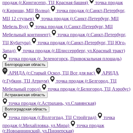
продаж (г.Кингисепп, ТЦ Красная башня)
точка продаж
(г.Кириши, МЦ Волна)
точка продаж (г.Санкт-Петербург,
МЦ 12 стульев)
точка продаж (г.Санкт-Петербург, МЦ
Мебель Вуд)
точка продаж (г.Санкт-Петербург, МЦ
Мебельный континент)
точка продаж (г.Санкт-Петербург,
ТЦ Кубатура)
точка продаж (г.Санкт-Петербург, ТЦ Юго-
Запад)
точка продаж (г.Шлиссеррберг, ул.Красный тракт)
точка продаж (г. Зеленогорск, Привокзальная площадь)
Белгородская область
АРИДА (г.Старый Оскол, ТЦ Все для вас)
АРИДА
(г.Губкин, ТЦ Атриум)
точка продаж (г.Белгород, ТЦ
Мебельный город)
точка продаж (г.Белогород, ТЦ Аэробус)
Астраханская область
точка продаж (г.Астрахань, ул.Славянская)
Волгоградская область
точка продаж (г.Волгоград, ТЦ Стройград)
точка
продаж (г.Михайловка, ул.Мира)
точка продаж
(г.Новоаннинский, ул.Пионерская)