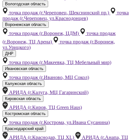
Вологодская область
точка продаж (г.Череповец, Шекснинский пр.)
точка
продаж (г.Череповец, ул.Краснодонцев)
Воронежская область
точка продаж (г.Воронеж, ЦДМ)
точка продаж
(г.Воронеж, ТЦ Арена)
точка продаж (г.Воронеж,
ул.Урицкого)
ДНР
точка продаж (г.Макеевка, ТЦ Мебельный мир)
Ивановская область
точка продаж (г.Иваново, МЦ Сокол)
Калужская область
АРИДА (г.Калуга, МЦ Гагаринский)
Кировская область
АРИДА (г.Киров, ТЦ Green Haus)
Костромская область
точка продаж (г.Кострома, ул.Ивана Сусанина)
Краснодарский край
АРИДА (г.Краснодар, ТЦ XL)
АРИДА (г.Анапа, ТЦ