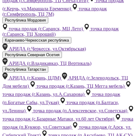
продаж (г.Симферополь, ТЦ Снеха-сити)
точка продаж
(г.Керчь, ул.Марашала Еременко)
точка продаж
(г.Симферополь, ТЦ 7М)
Республика Мордовия
точка продаж (г.Саранск, МЦ Лето)
точка продаж
(г.Саранск, ТЦ Хороший)
Карачаево-Черкесская республика
АРИДА (г.Черкесск, ул.Октябрьская)
Республика Северная Осетия
АРИДА (г.Владикавказ, ТЦ Вертикаль)
Республика Татарстан
АРИДА (г.Казань, ЦДМ)
АРИДА (г.Зеленодольск, ТЦ
Дом мебели)
точка продаж (г.Казань, ТЦ Мегга мебель)
точка продаж (г.Казань, ул.А.Сахарова)
точка продаж
(п.Богатые Сабы, ул.Тукая)
точка продаж (п.Балтаси,
ул.Ленина)
точка продаж (п.Алексеевское, ул.Советская)
точка продаж (с.Базарные Матаки, ул.60 лет Октября)
точка
продаж (п.Кукмор, ул.Советская)
точка продаж (г.Арск, ул.
Сибирский Тракт)
точка продаж (п.Аксубаево, ТЦ АК-СУ)