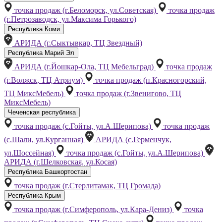
точка продаж (г.Беломорск, ул.Советская)
точка продаж
(г.Петрозаводск, ул.Максима Горького)
Республика Коми
АРИДА (г.Сыктывкар, ТЦ Звездный)
Республика Марий Эл
АРИДА (г.Йошкар-Ола, ТЦ Мебельград)
точка продаж
(г.Волжск, ТЦ Атриум)
точка продаж (п.Красногорский,
ТЦ МиксМебель)
точка продаж (г.Звенигово, ТЦ
МиксМебель)
Чеченская республика
точка продаж (с.Гойты, ул.А.Шерипова)
точка продаж
(с.Шали, ул.Курганная)
АРИДА (с.Герменчук,
ул.Шоссейная)
точка продаж (с.Гойты, ул.А.Шерипова)
АРИДА (г.Шелковская, ул.Косая)
Республика Башкортостан
точка продаж (г.Стерлитамак, ТЦ Громада)
Республика Крым
точка продаж (г.Симферополь, ул.Кара-Дениз)
точка