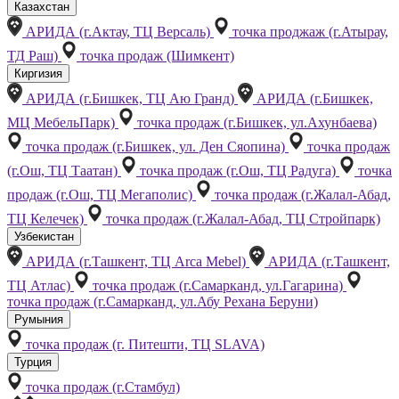
Казахстан
АРИДА (г.Актау, ТЦ Версаль)
точка проджаж (г.Атырау,
ТД Раш)
точка продаж (Шимкент)
Киргизия
АРИДА (г.Бишкек, ТЦ Аю Гранд)
АРИДА (г.Бишкек,
МЦ МебельПарк)
точка продаж (г.Бишкек, ул.Ахунбаева)
точка продаж (г.Бишкек, ул. Ден Сяопина)
точка продаж
(г.Ош, ТЦ Таатан)
точка продаж (г.Ош, ТЦ Радуга)
точка
продаж (г.Ош, ТЦ Мегаполис)
точка продаж (г.Жалал-Абад,
ТЦ Келечек)
точка продаж (г.Жалал-Абад, ТЦ Стройпарк)
Узбекистан
АРИДА (г.Ташкент, ТЦ Arca Mebel)
АРИДА (г.Ташкент,
ТЦ Атлас)
точка продаж (г.Самарканд, ул.Гагарина)
точка продаж (г.Самарканд, ул.Абу Рехана Беруни)
Румыния
точка продаж (г. Питешти, ТЦ SLAVA)
Турция
точка продаж (г.Стамбул)