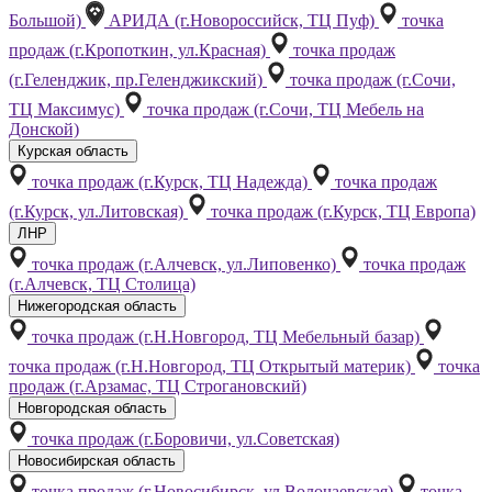
Большой)
АРИДА (г.Новороссийск, ТЦ Пуф)
точка
продаж (г.Кропоткин, ул.Красная)
точка продаж
(г.Геленджик, пр.Геленджикский)
точка продаж (г.Сочи,
ТЦ Максимус)
точка продаж (г.Сочи, ТЦ Мебель на
Донской)
Курская область
точка продаж (г.Курск, ТЦ Надежда)
точка продаж
(г.Курск, ул.Литовская)
точка продаж (г.Курск, ТЦ Европа)
ЛНР
точка продаж (г.Алчевск, ул.Липовенко)
точка продаж
(г.Алчевск, ТЦ Столица)
Нижегородская область
точка продаж (г.Н.Новгород, ТЦ Мебельный базар)
точка продаж (г.Н.Новгород, ТЦ Открытый материк)
точка
продаж (г.Арзамас, ТЦ Строгановский)
Новгородская область
точка продаж (г.Боровичи, ул.Советская)
Новосибирская область
точка продаж (г.Новосибирск, ул.Волочаевская)
точка