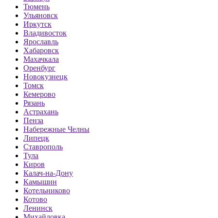
Тюмень
Ульяновск
Иркутск
Владивосток
Ярославль
Хабаровск
Махачкала
Оренбург
Новокузнецк
Томск
Кемерово
Рязань
Астрахань
Пенза
Набережные Челны
Липецк
Ставрополь
Тула
Киров
Калач-на-Дону
Камышин
Котельниково
Котово
Ленинск
Михайловка