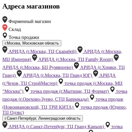
Адреса магазинов
Фирменный магазин
Склад
Точка продажи
г.Москва, Московская область
АРИДА (г.Москва, ТЦ Скарабей)
АРИДА (г.Москва,
МЦ Империя)
АРИДА (г.Москва, ТЦ Family Room)
АРИДА (г.Москва, БЦ Румянцево)
АРИДА (г.Химки, ТЦ
Гранд)
АРИДА (г.Москва, ТЦ Гранд ЮГ)
АРИДА
(г.Чехов, ТЦ СтройМастер)
точка продаж (г.Москва, МЦ
"Москва")
точка продаж (г.Мытищи, ТЦ Формат)
точка
продаж (г.Орехово-Зуево, СТЦ Баррикада)
точка продаж
(Новоивановский, ТЦ ТРИ КИТА)
точка продаж (Юдино,
ТЦ Одэкс)
г.Санкт-Петербург, Ленинградская область
АРИДА (г.Санкт-Петербург, ТЦ Гранд Каньон)
точка