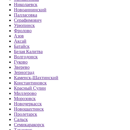
Николаевск
Новоаннинский
Палласовка
Серафимович
Урюпинск
Фролово
Азов
Аксай
Батайск
Белая Калитва
Волгодонск
Гуково
Зверево
Зерноград
Каменск-Шахтинский
Константиновск
Красный Сулин
Миллерово
Морозовск
Новочеркасск
Новошахтинск
Пролетарск
Сальск
Семикаракорск
Таганрог