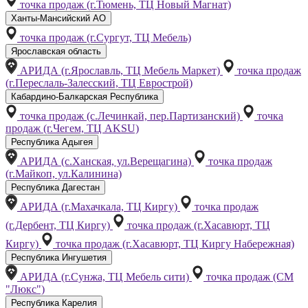
точка продаж (г.Тюмень, ТЦ Новый Магнат)
Ханты-Мансийский АО
точка продаж (г.Сургут, ТЦ Мебель)
Ярославская область
АРИДА (г.Ярославль, ТЦ Мебель Маркет)
точка продаж
(г.Переслаль-Залесский, ТЦ Еврострой)
Кабардино-Балкарская Республика
точка продаж (с.Лечинкай, пер.Партизанский)
точка
продаж (г.Чегем, ТЦ AKSU)
Республика Адыгея
АРИДА (с.Ханская, ул.Верещагина)
точка продаж
(г.Майкоп, ул.Калинина)
Республика Дагестан
АРИДА (г.Махачкала, ТЦ Киргу)
точка продаж
(г.Дербент, ТЦ Киргу)
точка продаж (г.Хасавюрт, ТЦ
Киргу)
точка продаж (г.Хасавюрт, ТЦ Киргу Набережная)
Республика Ингушетия
АРИДА (г.Сунжа, ТЦ Мебель сити)
точка продаж (СМ
"Люкс")
Республика Карелия