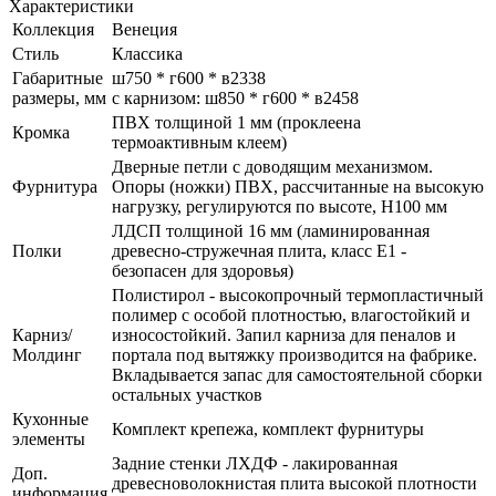
Характеристики
Коллекция
Венеция
Стиль
Классика
Габаритные
ш750 * г600 * в2338
размеры, мм
с карнизом: ш850 * г600 * в2458
ПВХ толщиной 1 мм (проклеена
Кромка
термоактивным клеем)
Дверные петли с доводящим механизмом.
Фурнитура
Опоры (ножки) ПВХ, рассчитанные на высокую
нагрузку, регулируются по высоте, H100 мм
ЛДСП толщиной 16 мм (ламинированная
Полки
древесно-стружечная плита, класс E1 -
безопасен для здоровья)
Полистирол - высокопрочный термопластичный
полимер с особой плотностью, влагостойкий и
Карниз/
износостойкий. Запил карниза для пеналов и
Молдинг
портала под вытяжку производится на фабрике.
Вкладывается запас для самостоятельной сборки
остальных участков
Кухонные
Комплект крепежа, комплект фурнитуры
элементы
Задние стенки ЛХДФ - лакированная
Доп.
древесноволокнистая плита высокой плотности
информация