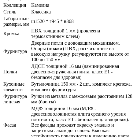
Коллекция
Камелия
Стиль
Классика
Габаритные
ш1520 * г945 * в868
размеры, мм
ПВХ толщиной 1 мм (проклеена
Кромка
термоактивным клеем)
Дверные петли с доводящим механизмом.
Опоры (ножки) ПВХ, рассчитанные на
Фурнитура
высокую нагрузку, регулируются по высоте от
100 до 150 мм
ЛДСП толщиной 16 мм (ламинированная
Полки
древесно-стружечная плита, класс E1 -
безопасен для здоровья)
Кухонные
Бутылочница 150 мм - 2 шт., комплект крепежа,
элементы
комплект фурнитуры
Фурнитура
Ручки из металла с межосевым расстоянием 128
лицевая
мм (бронза)
МДФ толщиной 16 мм (МДФ -
древесноволокнистая плита среднего уровня
плотности, класс E1 - безопасен для здоровья).
Фасад
Все фасады проходят окраску эмалью и
защитным лаком до 5 слоев. Высокая
устойчивость поверхности к изменению цвета.