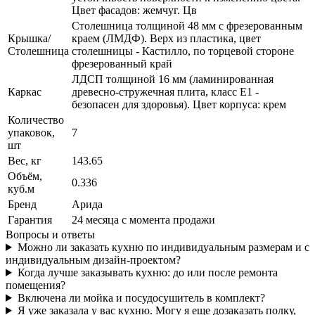
Цвет фасадов: жемчуг. Цв
Столешница толщиной 48 мм с фрезерованным
Крышка/
краем (ЛМДФ). Верх из пластика, цвет
Столешница
столешницы - Кастилло, по торцевой стороне
фрезерованный край
ЛДСП толщиной 16 мм (ламинированная
Каркас
древесно-стружечная плита, класс E1 -
безопасен для здоровья). Цвет корпуса: крем
Количество
упаковок,
7
шт
Вес, кг
143.65
Объём,
0.336
куб.м
Бренд
Арида
Гарантия
24 месяца с момента продажи
Вопросы и ответы
Можно ли заказать кухню по индивидуальным размерам и с
индивидуальным дизайн-проектом?
Когда лучше заказывать кухню: до или после ремонта
помещения?
Включена ли мойка и посудосушитель в комплект?
Я уже заказала у вас кухню. Могу я еще дозаказать полку,