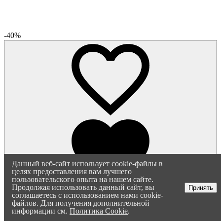
-40%
Данный веб-сайт использует cookie-файлы в
целях предоставления вам лучшего
пользовательского опыта на нашем сайте.
Продолжая использовать данный сайт, вы
Принять
соглашаетесь с использованием нами cookie-
Кухонный остров "Венеция"
файлов. Для получения дополнительной
68 063 ₽
информации см.
Политика Cookie
.
113 438 ₽