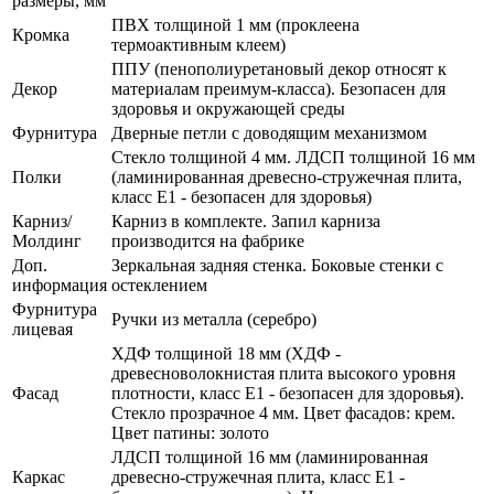
размеры, мм
ПВХ толщиной 1 мм (проклеена
Кромка
термоактивным клеем)
ППУ (пенополиуретановый декор относят к
Декор
материалам преимум-класса). Безопасен для
здоровья и окружающей среды
Фурнитура
Дверные петли с доводящим механизмом
Стекло толщиной 4 мм. ЛДСП толщиной 16 мм
Полки
(ламинированная древесно-стружечная плита,
класс E1 - безопасен для здоровья)
Карниз/
Карниз в комплекте. Запил карниза
Молдинг
производится на фабрике
Доп.
Зеркальная задняя стенка. Боковые стенки с
информация
остеклением
Фурнитура
Ручки из металла (серебро)
лицевая
ХДФ толщиной 18 мм (ХДФ -
древесноволокнистая плита высокого уровня
Фасад
плотности, класс E1 - безопасен для здоровья).
Стекло прозрачное 4 мм. Цвет фасадов: крем.
Цвет патины: золото
ЛДСП толщиной 16 мм (ламинированная
Каркас
древесно-стружечная плита, класс E1 -