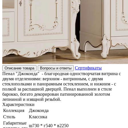
Сертификаты
Описание товара
Вопросы и ответы
Пенал "Джоконда" - благородная одностворчатая витрина с
двумя отделениями: верхним - витринным, с двумя
стеклополками и панорамным остеклением, и нижним - с
полкой за распашной дверцей. Пенал выполнен в стиле
барокко, богато декорирован патинированной золотом
лепниной и изящной резьбой.
Характеристики
Коллекция
Джоконда
Стиль
Классика
Габаритные
ш730 * г540 * в2250