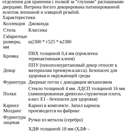
отделения для хранения с полкой за "глухими" распашными
дверцами. Витрина богато декорирована патинированной
золотом лепниной и изящной резьбой.
Характеристики
Коллекция
Джоконда
Стиль
Классика
Габаритные
размеры,
ш2300 * г525 * в2380
мм
ПВХ толщиной 0,4 мм (проклеена
Кромка
термоактивным клеем)
ППУ (пенополиуретановый декор относят к
Декор
материалам преимум-класса). Безопасен для
здоровья и окружающей среды
Фурнитура
Дверные петли с доводящим механизмом
Стекло толщиной 4 мм. ЛДСП толщиной 16 мм
Полки
(ламинированная древесно-стружечная плита,
класс E1 - безопасен для здоровья)
Карниз/
Карниз в комплекте. Запил карниза
Молдинг
производится на фабрике
Фурнитура
Ручки из металла (серебро)
лицевая
ХДФ толщиной 18 мм (ХДФ -