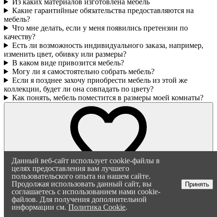
Из каких материалов изготовлена мебель
Какие гарантийные обязательства предоставляются на
мебель?
Что мне делать, если у меня появились претензии по
качеству?
Есть ли возможность индивидуального заказа, например,
изменить цвет, обивку или размеры?
В каком виде привозится мебель?
Могу ли я самостоятельно собрать мебель?
Если я позднее захочу приобрести мебель из этой же
коллекции, будет ли она совпадать по цвету?
Как понять, мебель поместится в размеры моей комнаты?
Оксана
Здравствуйте! Напишите, если
у вас появятся вопросы. Мы
постараемся ответить как
можно быстрее
Данный веб-сайт использует cookie-файлы в
целях предоставления вам лучшего
пользовательского опыта на нашем сайте.
Продолжая использовать данный сайт, вы
Принять
соглашаетесь с использованием нами cookie-
файлов. Для получения дополнительной
информации см.
Политика Cookie
.