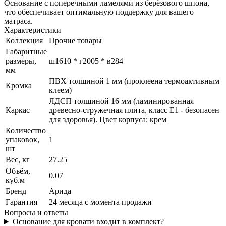
Основание с поперечными ламелями из берёзового шпона,
что обеспечивает оптимальную поддержку для вашего
матраса.
Характеристики
Коллекция
Прочие товары
Габаритные
размеры,
ш1610 * г2005 * в284
мм
ПВХ толщиной 1 мм (проклеена термоактивным
Кромка
клеем)
ЛДСП толщиной 16 мм (ламинированная
Каркас
древесно-стружечная плита, класс E1 - безопасен
для здоровья). Цвет корпуса: крем
Количество
упаковок,
1
шт
Вес, кг
27.25
Объём,
0.07
куб.м
Бренд
Арида
Гарантия
24 месяца с момента продажи
Вопросы и ответы
Основание для кровати входит в комплект?