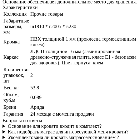
Основание обеспечивает дополнительное место для хранения.
Характеристики
Коллекция
Прочие товары
Габаритные
размеры,
ш1810 * г2005 * в230
мм
ПВХ толщиной 1 мм (проклеена термоактивным
Кромка
клеем)
ЛДСП толщиной 16 мм (ламинированная
Каркас
древесно-стружечная плита, класс E1 - безопасен
для здоровья). Цвет корпуса: крем
Количество
упаковок,
2
шт
Вес, кг
53.8
Объём,
0.089
куб.м
Бренд
Арида
Гарантия
24 месяца с момента продажи
Вопросы и ответы
Основание для кровати входит в комплект?
Как подобрать матрас для интересующей меня кровати?
Укомплектована ли кровать матрасом/основанием ?