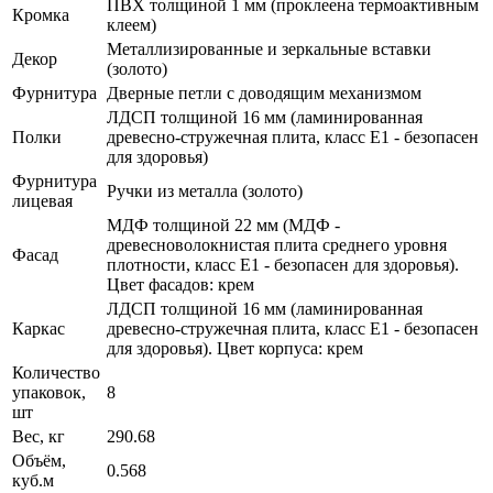
ПВХ толщиной 1 мм (проклеена термоактивным
Кромка
клеем)
Металлизированные и зеркальные вставки
Декор
(золото)
Фурнитура
Дверные петли с доводящим механизмом
ЛДСП толщиной 16 мм (ламинированная
Полки
древесно-стружечная плита, класс E1 - безопасен
для здоровья)
Фурнитура
Ручки из металла (золото)
лицевая
МДФ толщиной 22 мм (МДФ -
древесноволокнистая плита среднего уровня
Фасад
плотности, класс E1 - безопасен для здоровья).
Цвет фасадов: крем
ЛДСП толщиной 16 мм (ламинированная
Каркас
древесно-стружечная плита, класс E1 - безопасен
для здоровья). Цвет корпуса: крем
Количество
упаковок,
8
шт
Вес, кг
290.68
Объём,
0.568
куб.м