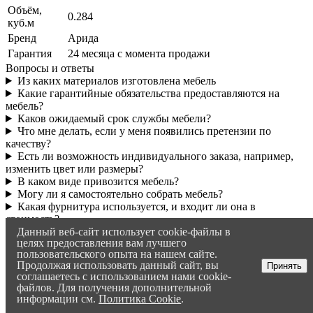
Объём,
0.284
куб.м
Бренд
Арида
Гарантия
24 месяца с момента продажи
Вопросы и ответы
Из каких материалов изготовлена мебель
Какие гарантийные обязательства предоставляются на
мебель?
Каков ожидаемый срок службы мебели?
Что мне делать, если у меня появились претензии по
качеству?
Есть ли возможность индивидуального заказа, например,
изменить цвет или размеры?
В каком виде привозится мебель?
Могу ли я самостоятельно собрать мебель?
Какая фурнитура используется, и входит ли она в
стоимость?
Данный веб-сайт использует cookie-файлы в
Насколько экологичны материалы и краска, которое вы
целях предоставления вам лучшего
используете?
пользовательского опыта на нашем сайте.
Если я позднее захочу приобрести мебель из этой же
Продолжая использовать данный сайт, вы
Принять
коллекции, будет ли она совпадать по цвету?
соглашаетесь с использованием нами cookie-
Как понять, мебель поместится в размеры моей комнаты?
файлов. Для получения дополнительной
Могу ли я вернуть мебель, если она мне не понравилась?
информации см.
Политика Cookie
.