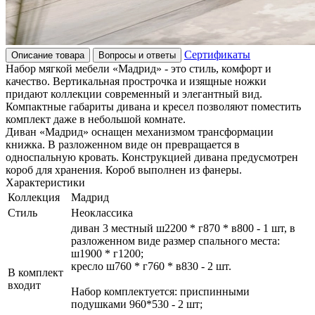
Сертификаты
Описание товара
Вопросы и ответы
Набор мягкой мебели «Мадрид» - это стиль, комфорт и
качество. Вертикальная прострочка и изящные ножки
придают коллекции современный и элегантный вид.
Компактные габариты дивана и кресел позволяют поместить
комплект даже в небольшой комнате.
Диван «Мадрид» оснащен механизмом трансформации
книжка. В разложенном виде он превращается в
односпальную кровать. Конструкцией дивана предусмотрен
короб для хранения. Короб выполнен из фанеры.
Характеристики
Коллекция
Мадрид
Стиль
Неоклассика
диван 3 местный ш2200 * г870 * в800 - 1 шт, в
разложенном виде размер спального места:
ш1900 * г1200;
кресло ш760 * г760 * в830 - 2 шт.
В комплект
входит
Набор комплектуется: приспинными
подушками 960*530 - 2 шт;