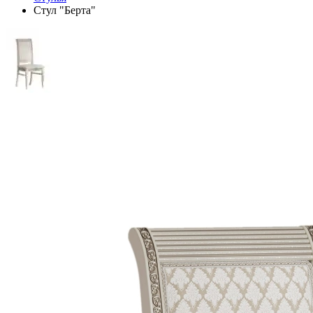
Стул "Берта"