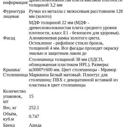
информация
толщиной 3,2 мм
Фурнитура
Ручки из металла с межосевым расстоянием 128
лицевая
мм (золото)
МДФ толщиной 22 мм (МДФ -
древесноволокнистая плита среднего уровня
плотности, класс E1 - безопасен для здоровья).
Фасад
Алюминиевая рамка золотого цвета.
Остекление - рифлёное стекло бронза,
толщиной 4 мм. Все фасады проходят окраску
эмалью и защитным лаком до
Столешница толщиной 38 мм (ЛДСП,
облицованная пластиком HPL). Размеры:
Крышка/
ш3000*г600 мм. Цвет столешницы - Мрамор
Столешница
Марквина Белый матовый. Плинтус для
столешниц: ПВХ с декоративной вставкой из
пластика в цвет столешницы
Количество
упаковок,
15
шт
Вес, кг
252.1
Объём,
0.747
куб.м
Бренд
Арида