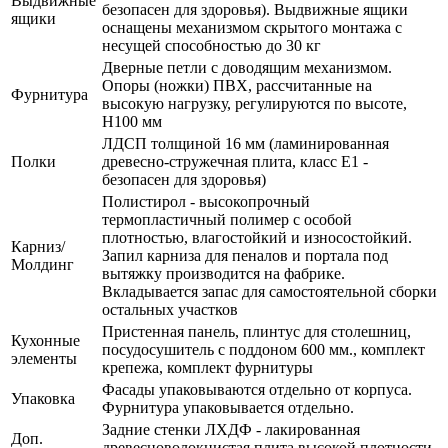
Выдвижные
безопасен для здоровья). Выдвижные ящики
ящики
оснащены механизмом скрытого монтажа с
несущей способностью до 30 кг
Дверные петли с доводящим механизмом.
Опоры (ножки) ПВХ, рассчитанные на
Фурнитура
высокую нагрузку, регулируются по высоте,
H100 мм
ЛДСП толщиной 16 мм (ламинированная
Полки
древесно-стружечная плита, класс E1 -
безопасен для здоровья)
Полистирол - высокопрочный
термопластичный полимер с особой
плотностью, влагостойкий и износостойкий.
Карниз/
Запил карниза для пеналов и портала под
Молдинг
вытяжку производится на фабрике.
Вкладывается запас для самостоятельной сборки
остальных участков
Пристенная панель, плинтус для столешниц,
Кухонные
посудосушитель с поддоном 600 мм., комплект
элементы
крепежа, комплект фурнитуры
Фасады упаковываются отдельно от корпуса.
Упаковка
Фурнитура упаковывается отдельно.
Задние стенки ЛХДФ - лакированная
Доп.
древесноволокнистая плита высокой плотности