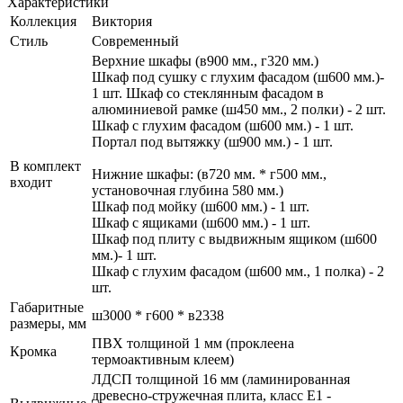
Характеристики
Коллекция
Виктория
Стиль
Современный
Верхние шкафы (в900 мм., г320 мм.)
Шкаф под сушку с глухим фасадом (ш600 мм.)-
1 шт. Шкаф со стеклянным фасадом в
алюминиевой рамке (ш450 мм., 2 полки) - 2 шт.
Шкаф с глухим фасадом (ш600 мм.) - 1 шт.
Портал под вытяжку (ш900 мм.) - 1 шт.
В комплект
Нижние шкафы: (в720 мм. * г500 мм.,
входит
установочная глубина 580 мм.)
Шкаф под мойку (ш600 мм.) - 1 шт.
Шкаф с ящиками (ш600 мм.) - 1 шт.
Шкаф под плиту с выдвижным ящиком (ш600
мм.)- 1 шт.
Шкаф с глухим фасадом (ш600 мм., 1 полка) - 2
шт.
Габаритные
ш3000 * г600 * в2338
размеры, мм
ПВХ толщиной 1 мм (проклеена
Кромка
термоактивным клеем)
ЛДСП толщиной 16 мм (ламинированная
древесно-стружечная плита, класс E1 -