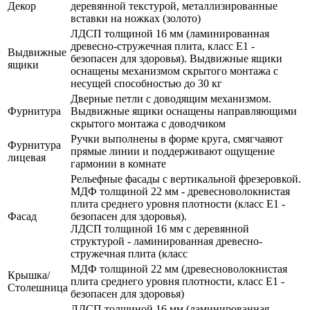
Декор
деревянной текстурой, металлизированные
вставки на ножках (золото)
ЛДСП толщиной 16 мм (ламинированная
древесно-стружечная плита, класс E1 -
Выдвижные
безопасен для здоровья). Выдвижные ящики
ящики
оснащены механизмом скрытого монтажа с
несущей способностью до 30 кг
Дверные петли с доводящим механизмом.
Фурнитура
Выдвижные ящики оснащены направляющими
скрытого монтажа с доводчиком
Ручки выполнены в форме круга, смягчаяют
Фурнитура
прямые линии и поддерживают ощущение
лицевая
гармонии в комнате
Рельефные фасады с вертикальной фрезеровкой.
МДФ толщиной 22 мм - древесноволокнистая
плита среднего уровня плотности (класс E1 -
Фасад
безопасен для здоровья).
ЛДСП толщиной 16 мм с деревянной
структурой - ламинированная древесно-
стружечная плита (класс
МДФ толщиной 22 мм (древесноволокнистая
Крышка/
плита среднего уровня плотности, класс E1 -
Столешница
безопасен для здоровья)
ЛДСП толщиной 16 мм (ламинированная