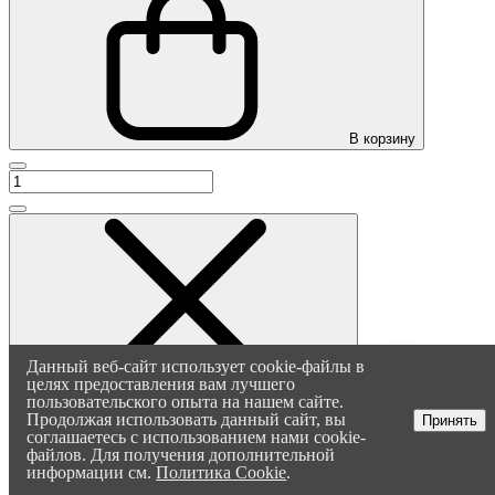
В корзину
Оксана
Здравствуйте! Напишите, если
у вас появятся вопросы. Мы
постараемся ответить как
можно быстрее
Данный веб-сайт использует cookie-файлы в
целях предоставления вам лучшего
Кровать "Венеция Классик" 1,8
пользовательского опыта на нашем сайте.
Продолжая использовать данный сайт, вы
Принять
Полная стоимость товара
соглашаетесь с использованием нами cookie-
файлов. Для получения дополнительной
информации см.
Политика Cookie
.
81 440 ₽