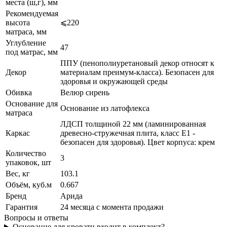
места (ш,г), мм
Рекомендуемая
высота
⩽220
матраса, мм
Углубление
47
под матрас, мм
ППУ (пенополиуретановый декор относят к
Декор
материалам преимум-класса). Безопасен для
здоровья и окружающей среды
Обивка
Велюр сирень
Основание для
Основание из латофлекса
матраса
ЛДСП толщиной 22 мм (ламинированная
Каркас
древесно-стружечная плита, класс E1 -
безопасен для здоровья). Цвет корпуса: крем
Количество
3
упаковок, шт
Вес, кг
103.1
Объём, куб.м
0.667
Бренд
Арида
Гарантия
24 месяца с момента продажи
Вопросы и ответы
Основание для кровати входит в комплект?