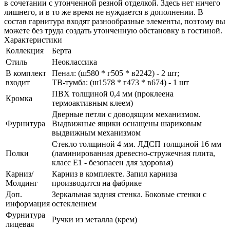
в сочетании с утонченной резной отделкой. Здесь нет ничего
лишнего, и в то же время не нуждается в дополнении. В
состав гарнитура входят разнообразные элементы, поэтому вы
можете без труда создать утонченную обстановку в гостиной.
Характеристики
Коллекция
Берта
Стиль
Неоклассика
В комплект
Пенал: (ш580 * г505 * в2242) - 2 шт;
входит
ТВ-тумба: (ш1578 * г473 * в674) - 1 шт
ПВХ толщиной 0,4 мм (проклеена
Кромка
термоактивным клеем)
Дверные петли с доводящим механизмом.
Фурнитура
Выдвижные ящики оснащены шариковым
выдвижным механизмом
Стекло толщиной 4 мм. ЛДСП толщиной 16 мм
Полки
(ламинированная древесно-стружечная плита,
класс E1 - безопасен для здоровья)
Карниз/
Карниз в комплекте. Запил карниза
Молдинг
производится на фабрике
Доп.
Зеркальная задняя стенка. Боковые стенки с
информация
остеклением
Фурнитура
Ручки из металла (крем)
лицевая