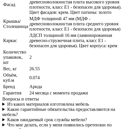
древесноволокнистая плита высокого уровня
Фасад
плотности, класс E1 - безопасен для здоровья).
Цвет фасадов: крем. Цвет патины: золото
МДФ толщиной 47 мм (МДФ -
Крышка/
древесноволокнистая плита среднего уровня
Столешница
плотности, класс E1 - безопасен для здоровья)
ЛДСП толщиной 16 мм (ламинированная
Каркас
древесно-стружечная плита, класс E1 -
безопасен для здоровья). Цвет корпуса: крем
Количество
упаковок,
2
шт
Вес, кг
26.55
Объём,
0.074
куб.м
Бренд
Арида
Гарантия
24 месяца с момента продажи
Вопросы и ответы
Из каких материалов изготовлена мебель
Какие гарантийные обязательства предоставляются на
мебель?
Каков ожидаемый срок службы мебели?
Что мне делать, если у меня появились претензии по