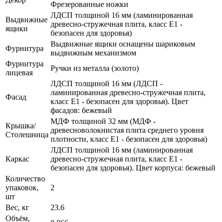
Фрезерованные ножки
ЛДСП толщиной 16 мм (ламинированная
Выдвижные
древесно-стружечная плита, класс E1 -
ящики
безопасен для здоровья)
Выдвижные ящики оснащены шариковым
Фурнитура
выдвижным механизмом
Фурнитура
Ручки из металла (золото)
лицевая
ЛДСП толщиной 16 мм (ЛДСП -
ламинированная древесно-стружечная плита,
Фасад
класс E1 - безопасен для здоровья). Цвет
фасадов: бежевый
МДФ толщиной 32 мм (МДФ -
Крышка/
древесноволокнистая плита среднего уровня
Столешница
плотности, класс E1 - безопасен для здоровья)
ЛДСП толщиной 16 мм (ламинированная
Каркас
древесно-стружечная плита, класс E1 -
безопасен для здоровья). Цвет корпуса: бежевый
Количество
упаковок,
2
шт
Вес, кг
23.6
Объём,