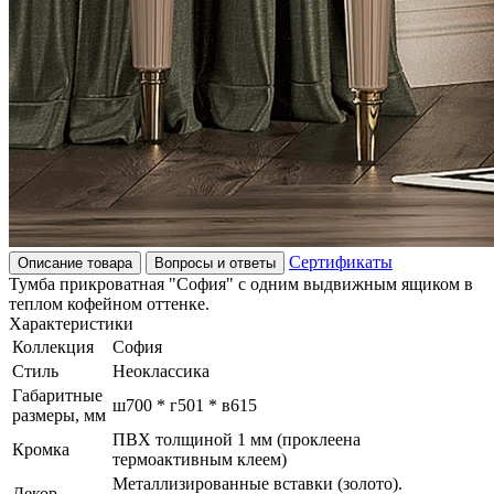
Сертификаты
Описание товара
Вопросы и ответы
Тумба прикроватная "София" с одним выдвижным ящиком в
теплом кофейном оттенке.
Характеристики
Коллекция
София
Стиль
Неоклассика
Габаритные
ш700 * г501 * в615
размеры, мм
ПВХ толщиной 1 мм (проклеена
Кромка
термоактивным клеем)
Металлизированные вставки (золото).
Декор