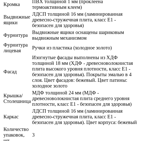
ПВХ толщиной 1 мм (проклеена
Кромка
термоактивным клеем)
ЛДСП толщиной 16 мм (ламинированная
Выдвижные
древесно-стружечная плита, класс E1 -
ящики
безопасен для здоровья)
Выдвижные ящики оснащены шариковым
Фурнитура
выдвижным механизмом
Фурнитура
Ручки из пластика (холодное золото)
лицевая
Изогнутые фасады выполнены из ХДФ
толщиной 18 мм (ХДФ - древесноволокнистая
плита высокого уровня плотности, класс E1 -
Фасад
безопасен для здоровья). Покрыты эмалью в 4
слоя. Цвет фасадов: бежевый. Цвет патины:
холодное золото
МДФ толщиной 24 мм (МДФ -
Крышка/
древесноволокнистая плита среднего уровня
Столешница
плотности, класс E1 - безопасен для здоровья)
ЛДСП толщиной 16 мм (ламинированная
Каркас
древесно-стружечная плита, класс E1 -
безопасен для здоровья). Цвет корпуса: бежевый
Количество
упаковок,
3
шт