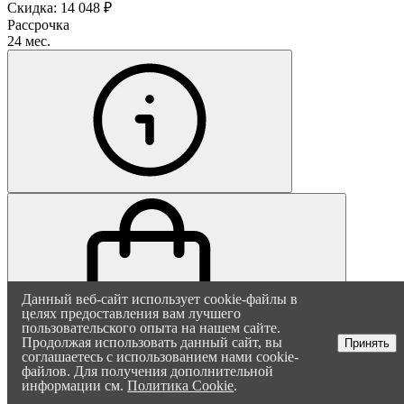
Скидка: 14 048 ₽
Рассрочка
24 мес.
Оксана
Здравствуйте! Напишите, если
у вас появятся вопросы. Мы
постараемся ответить как
можно быстрее
Данный веб-сайт использует cookie-файлы в
целях предоставления вам лучшего
В корзину
пользовательского опыта на нашем сайте.
Продолжая использовать данный сайт, вы
Принять
соглашаетесь с использованием нами cookie-
файлов. Для получения дополнительной
информации см.
Политика Cookie
.