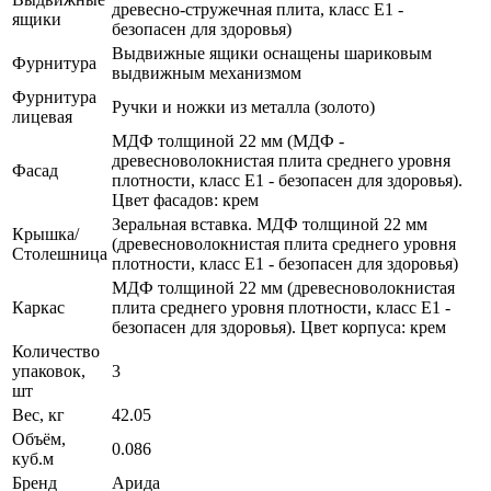
древесно-стружечная плита, класс E1 -
ящики
безопасен для здоровья)
Выдвижные ящики оснащены шариковым
Фурнитура
выдвижным механизмом
Фурнитура
Ручки и ножки из металла (золото)
лицевая
МДФ толщиной 22 мм (МДФ -
древесноволокнистая плита среднего уровня
Фасад
плотности, класс E1 - безопасен для здоровья).
Цвет фасадов: крем
Зеральная вставка. МДФ толщиной 22 мм
Крышка/
(древесноволокнистая плита среднего уровня
Столешница
плотности, класс E1 - безопасен для здоровья)
МДФ толщиной 22 мм (древесноволокнистая
Каркас
плита среднего уровня плотности, класс E1 -
безопасен для здоровья). Цвет корпуса: крем
Количество
упаковок,
3
шт
Вес, кг
42.05
Объём,
0.086
куб.м
Бренд
Арида