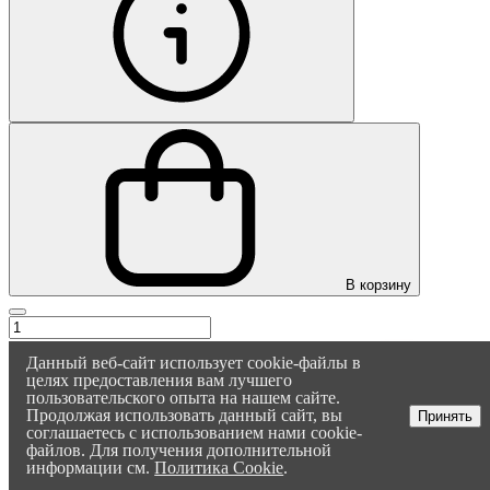
Оксана
Здравствуйте! Напишите, если
у вас появятся вопросы. Мы
В корзину
постараемся ответить как
можно быстрее
Данный веб-сайт использует cookie-файлы в
целях предоставления вам лучшего
пользовательского опыта на нашем сайте.
Продолжая использовать данный сайт, вы
Принять
соглашаетесь с использованием нами cookie-
файлов. Для получения дополнительной
информации см.
Политика Cookie
.